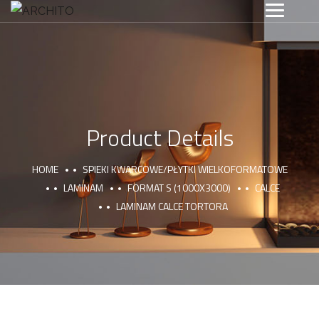
Product Details
HOME
SPIEKI KWARCOWE/PŁYTKI WIELKOFORMATOWE
LAMINAM
FORMAT S (1000X3000)
CALCE
LAMINAM CALCE TORTORA