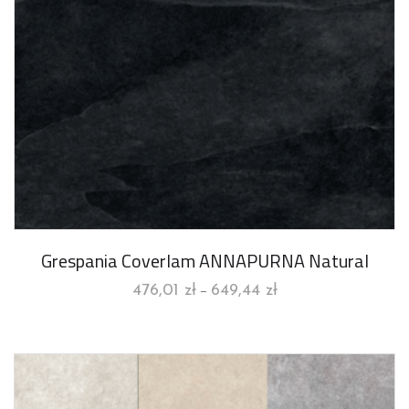
Grespania Coverlam ANNAPURNA Natural
476,01
zł
649,44
zł
–