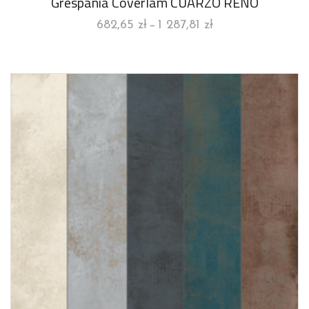
Grespania Coverlam CUARZO RENO
682,65
zł
1 287,81
zł
–