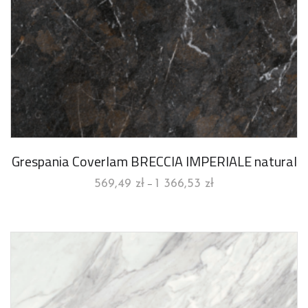
Grespania Coverlam BRECCIA IMPERIALE natural
569,49
zł
1 366,53
zł
–