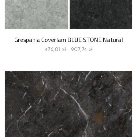
Grespania Coverlam BLUE STONE Natural
476,01
zł
907,74
zł
–