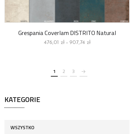
Grespania Coverlam DISTRITO Natural
476,01
zł
907,74
zł
–
1
2
3
KATEGORIE
WSZYSTKO