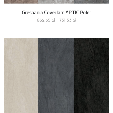
Grespania Coverlam ARTIC Poler
682,65
zł
751,53
zł
–