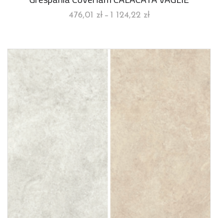
476,01
zł
1 124,22
zł
–