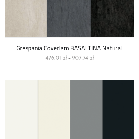
Grespania Coverlam BASALTINA Natural
476,01
zł
907,74
zł
–