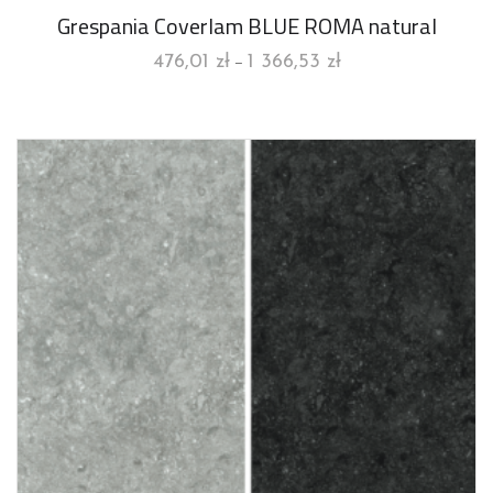
Grespania Coverlam BLUE ROMA natural
476,01
zł
1 366,53
zł
–