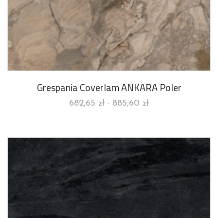
Grespania Coverlam ANKARA Poler
682,65
zł
885,60
zł
–