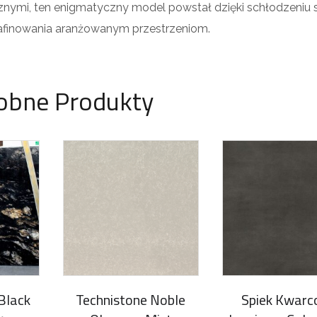
cznymi, ten enigmatyczny model powstał dzięki schłodzeniu 
afinowania aranżowanym przestrzeniom.
obne Produkty
Black
Technistone Noble
Spiek Kwar