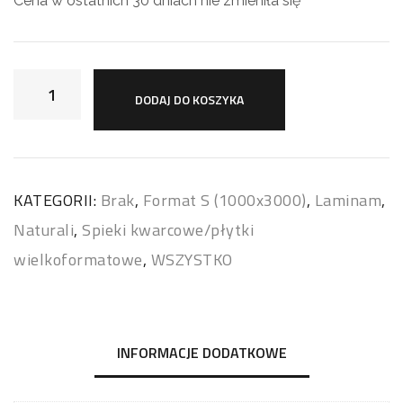
Cena w ostatnich 30 dniach nie zmieniła się
DODAJ DO KOSZYKA
KATEGORII:
Brak
,
Format S (1000x3000)
,
Laminam
,
Naturali
,
Spieki kwarcowe/płytki
wielkoformatowe
,
WSZYSTKO
INFORMACJE DODATKOWE