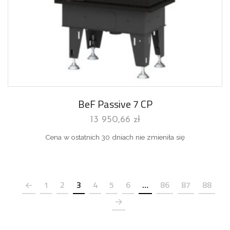
BeF Passive 7 CP
13 950,66
zł
Cena w ostatnich 30 dniach nie zmieniła się
1
2
3
4
5
6
…
86
87
88