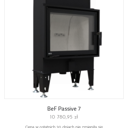
BeF Passive 7
10 780,95
zł
Cena w ostatnich 30 dniach nie zmieniła się