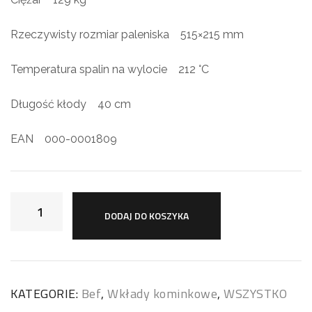
Rzeczywisty rozmiar paleniska 515×215 mm
Temperatura spalin na wylocie 212 °C
Długość kłody 40 cm
EAN 000-0001809
DODAJ DO KOSZYKA
KATEGORIE:
Bef
,
Wkłady kominkowe
,
WSZYSTKO