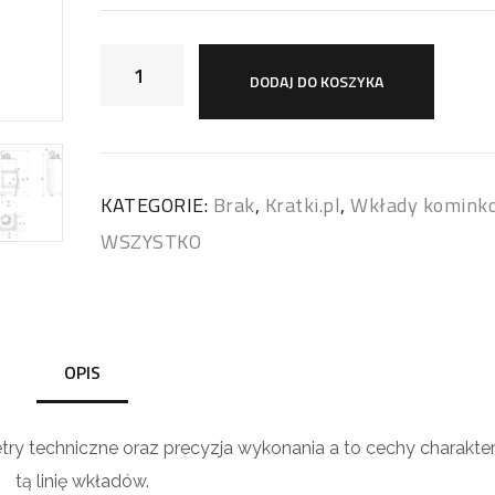
DODAJ DO KOSZYKA
KATEGORIE:
Brak
,
Kratki.pl
,
Wkłady komink
WSZYSTKO
OPIS
ry techniczne oraz precyzja wykonania a to cechy charakte
tą linię wkładów.