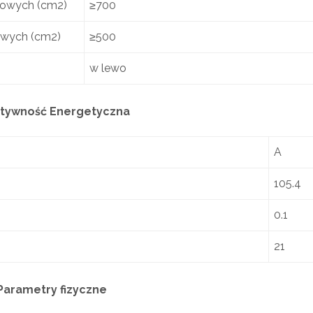
towych (cm2)
≥700
owych (cm2)
≥500
w lewo
tywność Energetyczna
A
105.4
0.1
21
Parametry fizyczne