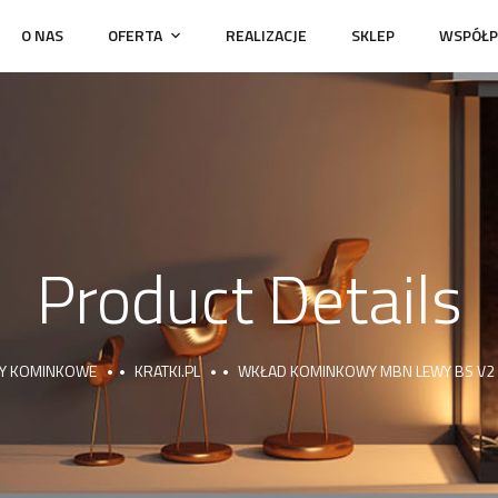
O NAS
OFERTA
REALIZACJE
SKLEP
WSPÓŁP
Product Details
Y KOMINKOWE
KRATKI.PL
WKŁAD KOMINKOWY MBN LEWY BS V2