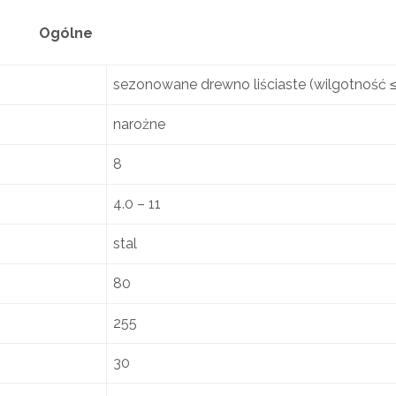
Ogólne
sezonowane drewno liściaste (wilgotność 
narożne
8
4.0 – 11
stal
80
255
30