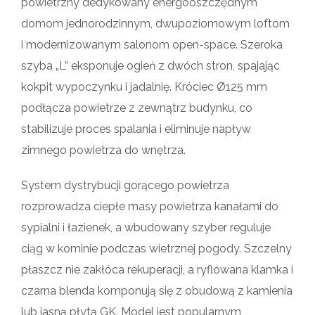
powietrzny dedykowany energooszczędnym
domom jednorodzinnym, dwupoziomowym loftom
i modernizowanym salonom open-space. Szeroka
szyba „L” eksponuje ogień z dwóch stron, spajając
kokpit wypoczynku i jadalnię. Króciec Ø125 mm
podłącza powietrze z zewnątrz budynku, co
stabilizuje proces spalania i eliminuje napływ
zimnego powietrza do wnętrza.
System dystrybucji gorącego powietrza
rozprowadza ciepłe masy powietrza kanałami do
sypialni i łazienek, a wbudowany szyber reguluje
ciąg w kominie podczas wietrznej pogody. Szczelny
płaszcz nie zakłóca rekuperacji, a ryflowana klamka i
czarna blenda komponują się z obudową z kamienia
lub jasną płytą GK. Model jest popularnym