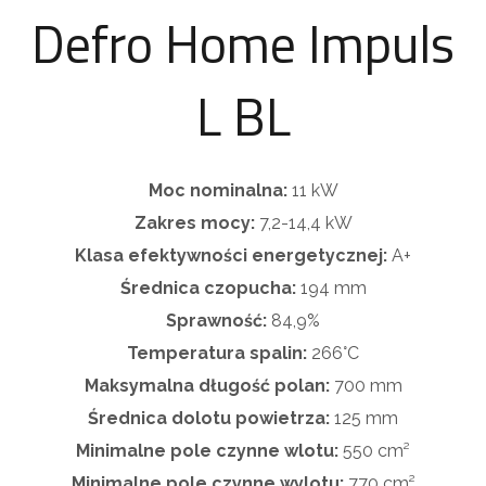
Defro Home Impuls
L BL
Moc nominalna:
11 kW
Zakres mocy:
7,2-14,4 kW
Klasa efektywności energetycznej:
A+
Średnica czopucha:
194 mm
Sprawność:
84,9%
Temperatura spalin:
266°C
Maksymalna długość polan:
700 mm
Średnica dolotu powietrza:
125 mm
Minimalne pole czynne wlotu:
550 cm²
Minimalne pole czynne wylotu:
770 cm²