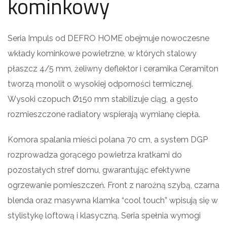
kominkowy
Seria Impuls od DEFRO HOME obejmuje nowoczesne
wkłady kominkowe powietrzne, w których stalowy
płaszcz 4/5 mm, żeliwny deflektor i ceramika Ceramiton
tworzą monolit o wysokiej odporności termicznej.
Wysoki czopuch Ø150 mm stabilizuje ciąg, a gęsto
rozmieszczone radiatory wspierają wymianę ciepła.
Komora spalania mieści polana 70 cm, a system DGP
rozprowadza gorącego powietrza kratkami do
pozostałych stref domu, gwarantując efektywne
ogrzewanie pomieszczeń. Front z narożną szybą, czarna
blenda oraz masywna klamka “cool touch” wpisują się w
stylistykę lof­to­wą i klasyczną. Seria spełnia wymogi