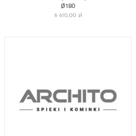
Ø180
6 610,00
zł