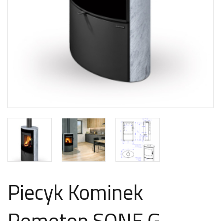
Piecyk Kominek
Romotop SONE G