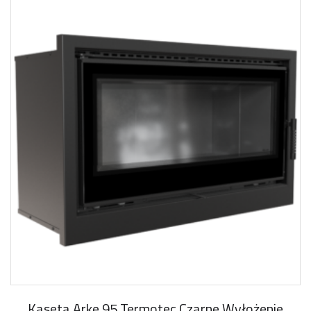
Kaseta Arke 95 Termotec Czarne Wyłożenie