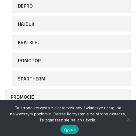
DEFRO
HAJDUK
KRATKI.PL
ROMOTOP
SPARTHERM
PROMOCJE
Ta strona korzysta z ciasteczek aby świadczyć usługi na
najwyższym poziomie. Dalsze korzystanie ze strony oznacza,
że zgadzasz się na ich użycie.
Zgoda