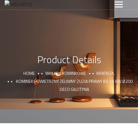
Product Details
HOME
WKŁADY KOMINKOWE
KRATKI.PL
KOMINEK POWIETRZNY ŻELIWNY ZUZIA PRAWY BS 15 KW Ø200
DECO GILOTYNA