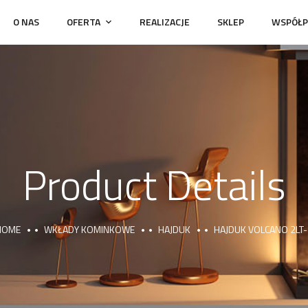
O NAS
OFERTA
REALIZACJE
SKLEP
WSPÓŁP
Product Details
HOME
WKŁADY KOMINKOWE
HAJDUK
HAJDUK VOLCANO 2LT-