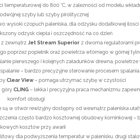
i temperaturowej do 800 °C, w zależności od modelu wkład
dwójnej szyby lub szyby pirolitycznej
o wysoki czopuch paleniska, dla odzysku dodatkowej ilośc
ększony odzysk ciepła i oszczędność na co dzień
a z zewnątrz
Jet Stream Superior
z dwoma regulatorami pr
go poprzez popielnik oraz powietrza wtórnego w górnej tyln
alanie pierwszego i kolejnych załadunków drewna, powietrze
spalanie – bardzo precyzyjne sterowanie procesem spalania
yby
Clear View
– pomaga utrzymać szybę w czystości
o góry
CLING
– lekka i precyzyjna praca mechanizmu zapewn
komfort obsługi
są w otwór rewizyjny dostępny od wewnątrz paleniska ułat
iszczenia często bardzo kosztownej obudowy kominkowej – 
kowych kosztów przy awarii
itowy dla podwyższenia temperatur w palenisku, drugi stalo