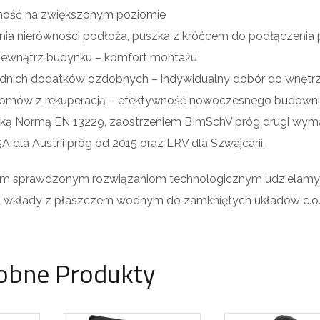
ność na zwiększonym poziomie
wania nierówności podłoża, puszka z króćcem do podłączenia
 zewnątrz budynku – komfort montażu
ednich dodatków ozdobnych – indywidualny dobór do wnętr
domów z rekuperacją – efektywność nowoczesnego budown
jską Normą EN 13229, zaostrzeniem BImSchV próg drugi wy
5A dla Austrii próg od 2015 oraz LRV dla Szwajcarii.
nym sprawdzonym rozwiązaniom technologicznym udzielamy 5
 na wkłady z płaszczem wodnym do zamkniętych układów c.o
obne Produkty