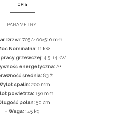
OPIS
PARAMETRY:
r Drzwi:
705/400×510 mm
Moc Nominalna:
11 kW
 pracy grzewczej:
4,5-14 kW
tywność energetyczna:
A+
rawność średnia:
83 %
Wylot spalin:
200 mm
lot powietrza:
150 mm
Długość polan:
50 cm
–
Waga:
145 kg