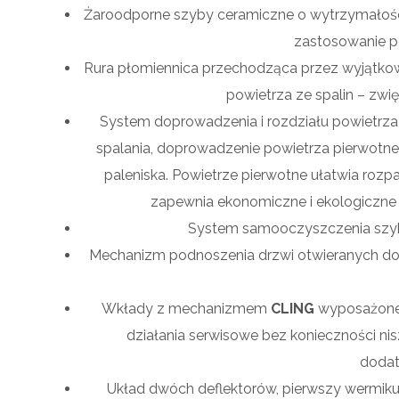
Żaroodporne szyby ceramiczne o wytrzymałośc
zastosowanie po
Rura płomiennica przechodząca przez wyjątkow
powietrza ze spalin – zwi
System doprowadzenia i rozdziału powietrz
spalania, doprowadzenie powietrza pierwotne
paleniska. Powietrze pierwotne ułatwia rozp
zapewnia ekonomiczne i ekologiczne 
System samooczyszczenia sz
Mechanizm podnoszenia drzwi otwieranych d
Wkłady z mechanizmem
CLING
wyposażone 
działania serwisowe bez konieczności n
dodat
Układ dwóch deflektorów, pierwszy wermikul