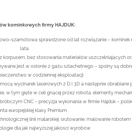
dów kominkowych firmy HAJDUK:
owo-szamotowa sprawdzone od lat rozwiązanie – kominek n
lata
z korpusem, bez stosowania materiałów uszczelniających or
ane jest w osłonie z gazu szlachetnego – spoiny są dobrej 
pieczeństwo w codziennej eksploatacji
mocą wycinarek laserowych 2 D i 3D a następnie obrabiane 
nie, w tym gięte w celi gnącej przez robota, elementy mecha
bczym CNC – precyzja wykonania w firmie Hajduk – pols
nta europejskiej klasy Premium
logicznej linii malarskiej: śrutowanie, malowanie robotem 
logie dla jak najwyższej jakości wyrobów