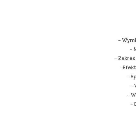
–
Wymia
–
–
Zakres
–
Efek
–
Sp
–
–
W
–