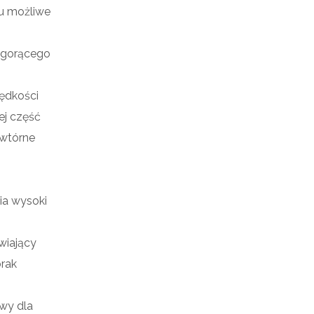
u możliwe
i gorącego
ędkości
ej część
 wtórne
ia wysoki
wiający
brak
wy dla