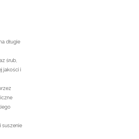
a długie
az śrub,
jakości i
przez
niczne
kiego
i suszenie