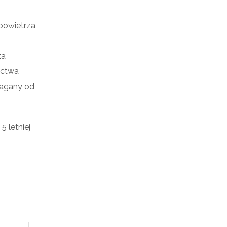
 powietrza
za
ictwa
magany od
 letniej
.