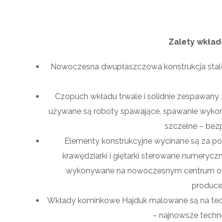
Zalety wkła
Nowoczesna dwupłaszczowa konstrukcja stal
Czopuch wkładu trwale i solidnie zespawany 
używane są roboty spawające, spawanie wykonyw
szczelne – bez
Elementy konstrukcyjne wycinane są za po
krawędziarki i giętarki sterowane numerycz
wykonywane na nowoczesnym centrum obró
produce
Wkłady kominkowe Hajduk malowane są na techno
– najnowsze techno