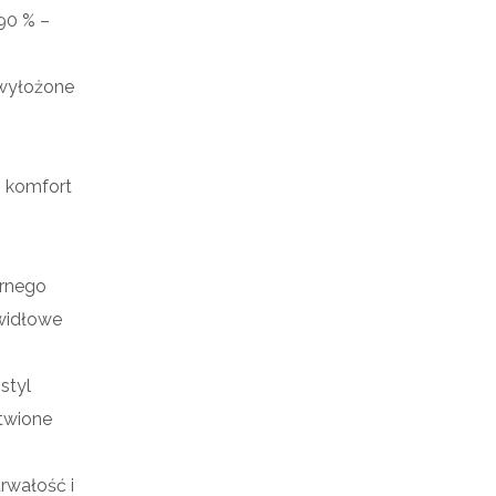
90 % –
 wyłożone
– komfort
ernego
widłowe
styl
atwione
rwałość i