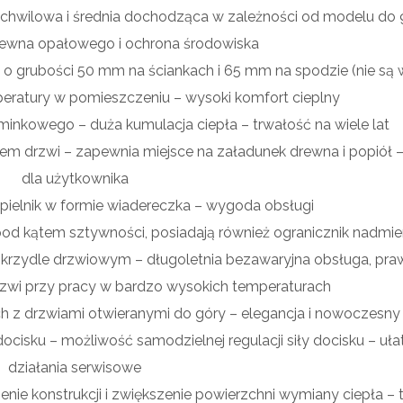
 chwilowa i średnia dochodząca w zależności od modelu do 
ewna opałowego i ochrona środowiska
o grubości 50 mm na ściankach i 65 mm na spodzie (nie są
peratury w pomieszczeniu – wysoki komfort cieplny
nkowego – duża kumulacja ciepła – trwałość na wiele lat
m drzwi – zapewnia miejsce na załadunek drewna i popiół 
dla użytkownika
elnik w formie wiadereczka – wygoda obsługi
od kątem sztywności, posiadają również ogranicznik nadmi
skrzydle drzwiowym – długoletnia bezawaryjna obsługa, pra
drzwi przy pracy w bardzo wysokich temperaturach
h z drzwiami otwieranymi do góry – elegancja i nowoczesny 
docisku – możliwość samodzielnej regulacji siły docisku – uł
działania serwisowe
enie konstrukcji i zwiększenie powierzchni wymiany ciepła – t