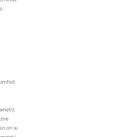
s.
komfort
wnętrz.
óżne
ści on w