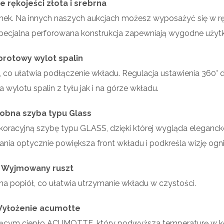
 rękojeści złota i srebrna
ek. Na innych naszych aukcjach możesz wyposażyć się w r
i specjalna perforowana konstrukcja zapewniają wygodne użyt
rotowy wylot spalin
 co ułatwia podłączenie wkładu. Regulacja ustawienia 360° d
wylotu spalin z tyłu jak i na górze wkładu.
obna szyba typu Glass
racyjną szybę typu GLASS, dzięki której wygląda elegancko
ia optycznie powiększa front wkładu i podkreśla wizję ogni
Wyjmowany ruszt
a popiół, co ułatwia utrzymanie wkładu w czystości.
yłożenie acumotte
jącym ciepło ACUMOTTE, który podwyższa temperaturę w k