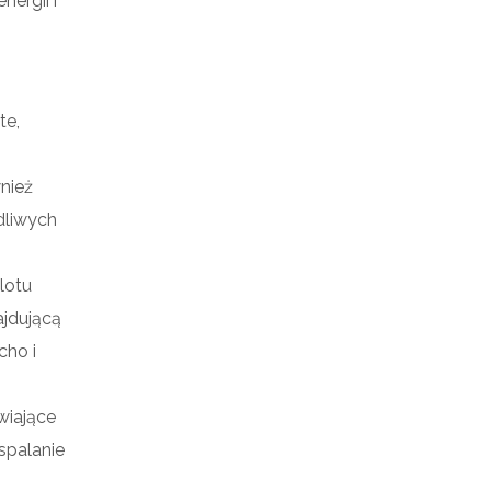
ergii i
te,
nież
dliwych
lotu
ajdującą
cho i
wiające
spalanie