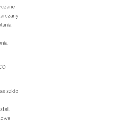
arczane
tarczany
lania
nia.
CO.
as szkło
tali.
alowe