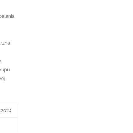
palania
trzna
.
akupu
ej.
≤20%)