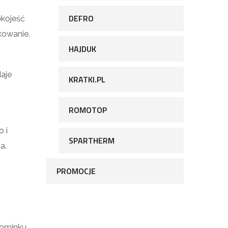
DEFRO
ękojeść
kowanie.
HAJDUK
aje
KRATKI.PL
ROMOTOP
 i
SPARTHERM
a.
PROMOCJE
ominku.