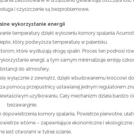
ązania zastosowane w urządzeniu gwarantują oszczędność en
obsługa i czyszczenie są bezproblemowe.
lne wykorzystanie energii
ywanie temperatury dzięki wyłożeniu komory spalania Acumot
epło, który podwyższa temperaturę w palenisku.
torom, które wydłużają drogę spalin. Proces ten podnosi rów
ykorzystanie energii, a tym samym minimalizuje emisję szko
bstancji do atmosfery.
się wyłącznie z zewnątrz, dzięki wbudowanemu króćcowi do
ę za pomocą przepustnicy ustawianej jednym regulatorem zn
 niewłaściwym użytkowaniu. Cały mechanizm działa bardzo ci
bezawaryjnie.
 dopowietrzenia komory spalania. Powietrze pierwotne, ułat
 Powietrze wtórne – zapewniające ekonomiczne i ekologiczne 
e jest otworami w tylnej ścianie.