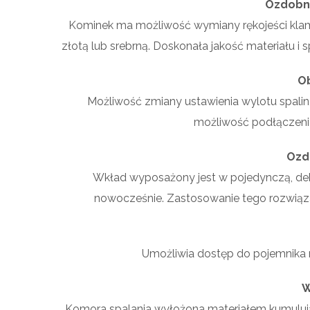
Ozdobne
Kominek ma możliwość wymiany rękojeści klam
złotą lub srebrną. Doskonała jakość materiału 
Ob
Możliwość zmiany ustawienia wylotu spalin,
możliwość podłączenia 
Ozd
Wkład wyposażony jest w pojedynczą, deko
nowocześnie. Zastosowanie tego rozwiązan
Umożliwia dostęp do pojemnika n
W
Komora spalania wyłożona materiałem kumulu