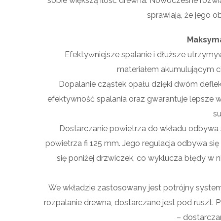
sobie większą ilość drewna. Nowoczesne rozwi
sprawiają, że jego 
Maksyma
Efektywniejsze spalanie i dłuższe utrzym
materiałem akumulującym ci
Dopalanie cząstek opału dzięki dwóm deflek
efektywność spalania oraz gwarantuje lepsze w
su
Dostarczanie powietrza do wkładu odbywa 
powietrza fi 125 mm. Jego regulacja odbywa si
się poniżej drzwiczek, co wyklucza błędy w
We wkładzie zastosowany jest potrójny system
rozpalanie drewna, dostarczane jest pod ruszt.
– dostarczan