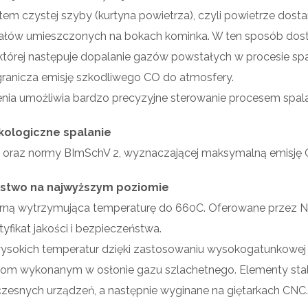
m czystej szyby (kurtyna powietrza), czyli powietrze dost
nałów umieszczonych na bokach kominka. W ten sposób dos
w której następuje dopalanie gazów powstałych w procesie spa
ranicza emisję szkodliwego CO do atmosfery.
ia umożliwia bardzo precyzyjne sterowanie procesem spala
kologiczne spalanie
u oraz normy BImSchV 2, wyznaczającej maksymalną emisję 
stwo na najwyższym poziomie
rną wytrzymująca temperaturę do 660C. Oferowane przez N
tyfikat jakości i bezpieczeństwa.
wysokich temperatur dzięki zastosowaniu wysokogatunkowej s
awom wykonanym w osłonie gazu szlachetnego. Elementy st
esnych urządzeń, a następnie wyginane na giętarkach CNC.