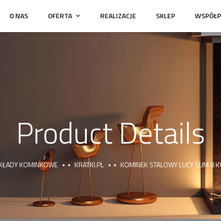
O NAS
OFERTA
REALIZACJE
SKLEP
WSPÓŁP
Product Details
KŁADY KOMINKOWE
KRATKI.PL
KOMINEK STALOWY LUCY SLIM 8 