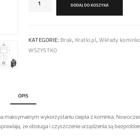
DODAJ DO KOSZYKA
KATEGORIE:
Brak
,
Kratki.pl
,
Wkłady komink
WSZYSTKO
OPIS
y na maksymalnym wykorzystaniu ciepła z kominka. Nowocze
 sprawiają, że obsługa i czyszczenie urządzenia są bezprobl