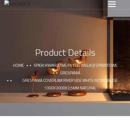
Product Details
HOME
SPIEKI KWARCOWE/PŁYTKI WIELKOFORMATOWE
GRESPANIA
GRESPANIA COVERLAM RIVERSIDE WHITE/IVORY/BEIGE
1000X3000X3,5MM NATURAL