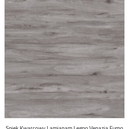
Spiek Kwarcowy Lamianam Legno Venazia Fumo