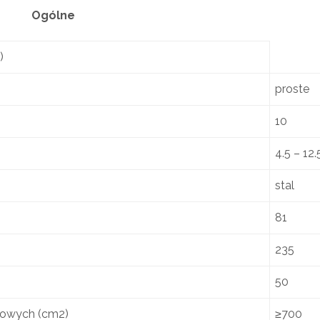
Ogólne
)
proste
10
4.5 – 12.
stal
81
235
50
towych (cm2)
≥700