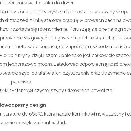
ie obniżona w stosunku do drzwi.
szyba unoszona do góry. System ten został zbudowany w opar
h drzwiczek) z linką stalową pracują w prowadnicach na dw
rzwi rozkłada się równomiernie. Poruszają się one na ogniot
rowadnic ślizgowych, co gwarantuje ich lekką, cichą i beza
aru milimetrów od korpusu, co zapobiega uszkodzeniu uszcze
głąb futryny, dzięki czemu palenisko jest całkowicie szczel
om jednorazowo można załadować odpowiednią ilość drew
arcie szyb, co ułatwia ich czyszczenie oraz utrzymanie c
paleniska.
ięki systemowi czystej szyby (kierownica powietrza).
Nowoczesny design
peraturę do 660°C, która nadaje kominkowi nowoczesny i e
ycznie powiększa front wkładu.