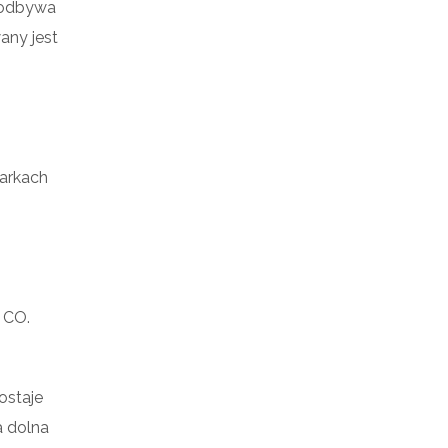
j odbywa
any jest
arkach
 CO.
ostaje
a dolna