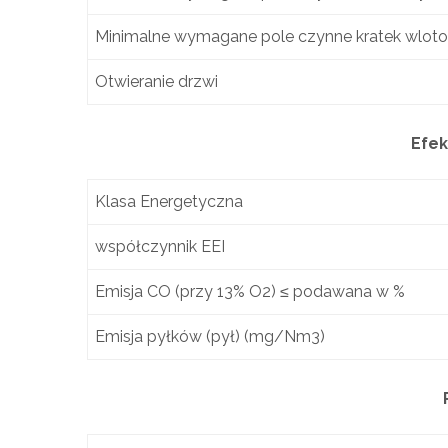
Minimalne wymagane pole czynne kratek wlot
Otwieranie drzwi
Efek
Klasa Energetyczna
współczynnik EEI
Emisja CO (przy 13% O2) ≤ podawana w %
Emisja pyłków (pył) (mg/Nm3)