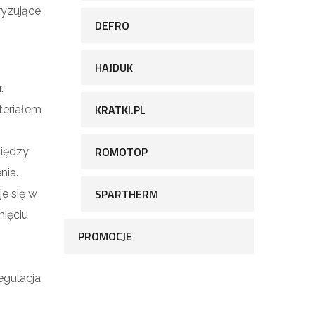
ryzujące
DEFRO
HAJDUK
.
KRATKI.PL
teriałem
ROMOTOP
między
nia.
SPARTHERM
e się w
nięciu
PROMOCJE
egulacja