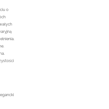
ciu o
óch
rwałych
waryjną
lnienia.
ne.
na.
zystości
legancki