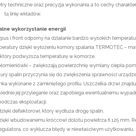
ry techniczne oraz precyzja wykonania a to cechy charakte
tą linię wkładów.
lne wykorzystanie energii
us i front odporny na działanie bardzo wysokich temperatur
mperatury dzięki wyłożeniu komory spalania TERMOTEC – ma
 który podwyższa temperaturę w komorze.
łomieniówki – zwiększają powierzchnię wymiany ciepła po
ry spalin przyczynia się do zwiększenia sprawności urządze
nka wykonane z zamkniętego profilu. Uszczelka drzwi znajduj
iednie jej przyleganie oraz zapobiega ewentualnemu wypad
podczas eksploatacji.
ięki deflektorowi, który wydłuża drogę spalin.
zięki wbudowanemu króćcowi dolotu powietrza fi 125 mm. R
egulatora, co wyklucza błędy w niewłaściwym użytkowaniu.