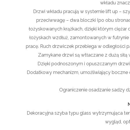
wkładu znaczn
Drzwi wkładu pracują w systemie lift up – 
przeciwwagę – dwa bloczki (po obu stronac
łożyskowanych krążkach, dzięki którym ciężar d
łożyskach wzdłuż, zamontowanych w futrynie p
pracę. Ruch drzwiczek przebiega w odległości p
Zamykane drzwi są wtłaczane z dużą siłą w 
Dzięki podnoszonym i opuszczanym drzwi
Dodatkowy mechanizm, umożliwiający boczne otw
Ograniczenie osadzanie sadzy dz
Dekoracyjna szyba typu glass wytrzymująca tem
wygląd, opt