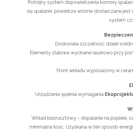
Potrójny system dopowietrzenia komory spalania
się spalanie; powietrze wtórne dostarczane jes
system czy
Bezpieczeń
Doskonała szczelność dzięki sol
Elementy stalowe wycinane laserowo przy po
Front wkładu wyposażony w ceram
E
Urządzenie spełnia wymagania
Ekoprojekt
W
Wkład bezrusztowy – dopalanie na popiele, co
minimalna ilość. Uzyskana w ten sposób energ