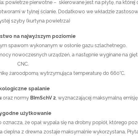
: powietrze pierwotne – skierowane jest na płytę, na które
t otworami w tylnej ścianie. Dodatkowo we wkładzie zastosow
stej szyby (kurtyna powietrza)
stwo na najwyższym poziomie
idnym spawom wykonanym w osłonie gazu szlachetnego.
mocy nowoczesnych urządzeń, a następnie wyginane na gięt
CNC.
ikę żaroodporną wytrzymująca temperaturę do 660°C.
kologiczne spalanie
u
oraz normy
BImSchV 2
, wyznaczającej maksymalną emisję
ygodne użytkowanie
 oznacza, że opał wypala się na drobny popiół, którego poz
ia cieplna z drewna zostaje maksymalnie wykorzystana. Płyt