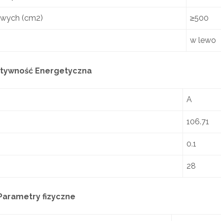
owych (cm2)
≥500
w lewo
tywność Energetyczna
A
106.71
0.1
28
Parametry fizyczne