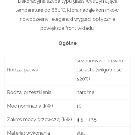
Dekoracyjna szyba typu glass wytrzymująca
temperaturę do 660°C, która nadaje kominkowi
nowoczesny i elegancki wygląd, optycznie
powiększa front wkładu.
Ogólne
sezonowane drewno
Rodzaj paliwa
liściaste (wilgotność
≤20%)
Rodzaj przeszklenia
narożne
Moc nominalna (kW)
10
Zakres mocy grzewczej (kW)
4.5 – 12.5
Materiał wykonania
stal