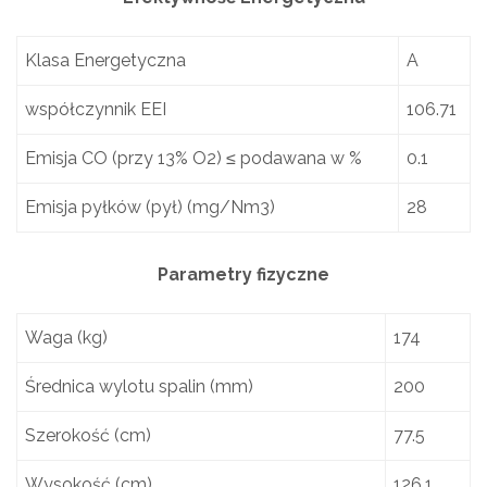
Klasa Energetyczna
A
współczynnik EEI
106.71
Emisja CO (przy 13% O2) ≤ podawana w %
0.1
Emisja pyłków (pył) (mg/Nm3)
28
Parametry fizyczne
Waga (kg)
174
Średnica wylotu spalin (mm)
200
Szerokość (cm)
77.5
Wysokość (cm)
126.1