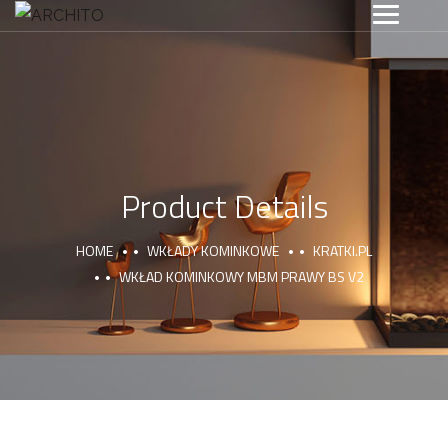
Product Details
HOME
WKŁADY KOMINKOWE
KRATKI.PL
WKŁAD KOMINKOWY MBM PRAWY BS V2