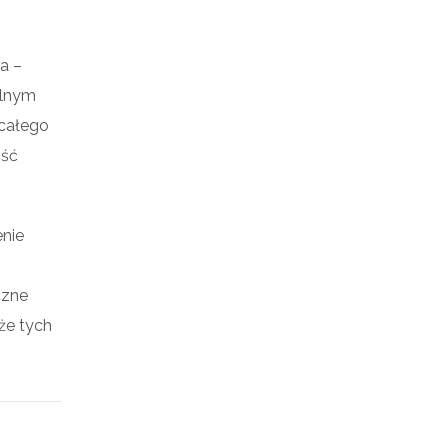
a –
alnym
całego
ość
enie
czne
że tych