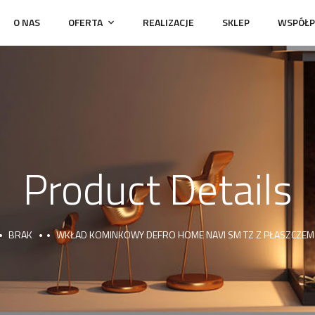
O NAS
OFERTA
REALIZACJE
SKLEP
WSPÓŁP
Product Details
BRAK
WKŁAD KOMINKOWY DEFRO HOME NAVI SM TZ Z PŁASZCZE