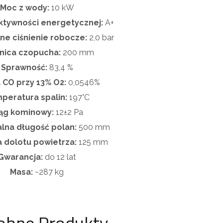
Moc z wody:
10 kW
ktywności energetycznej:
A+
e ciśnienie robocze:
2,0 bar
nica czopucha:
200 mm
Sprawność:
83,4 %
 CO przy 13% O2:
0,0546%
peratura spalin:
197°C
ąg kominowy:
12±2 Pa
na długość polan:
500 mm
 dolotu powietrza:
125 mm
Gwarancja:
do 12 lat
Masa:
~287 kg
obne Produkty