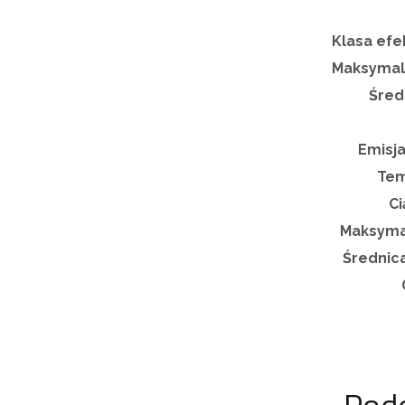
Klasa efe
Maksymaln
Śred
Emisja
Tem
Ci
Maksymal
Średnica
Pod