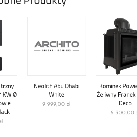
trzny
Neolith Abu Dhabi
Kominek Powie
7 KW Ø
White
Żeliwny Franek
owie
Deco
9 999,00
zł
lack
6 300,00
zł