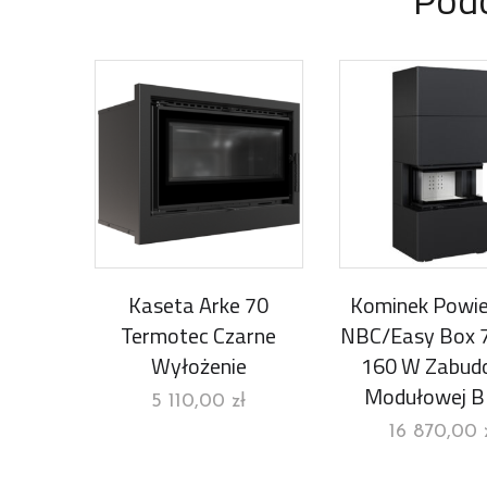
Kaseta Arke 70
Kominek Powie
Termotec Czarne
NBC/Easy Box 
Wyłożenie
160 W Zabud
Modułowej B
5 110,00
zł
16 870,00