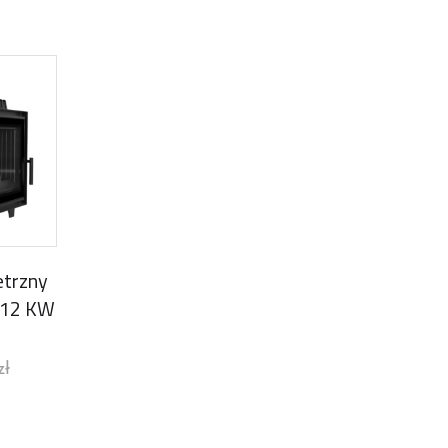
trzny
 12 KW
zł