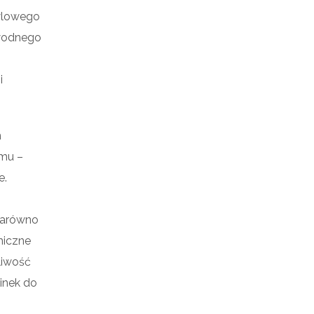
tylowego
awodnego
i
m
omu –
e.
 zarówno
miczne
liwość
inek do