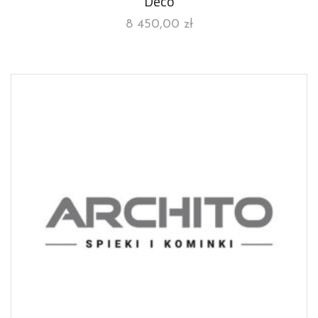
Deco
8 450,00
zł