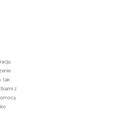
ację.
zenie
, tak
łtkami z
 pomocą
ako