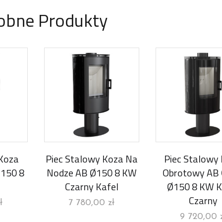
obne Produkty
 Koza
Piec Stalowy Koza Na
Piec Stalowy
150 8
Nodze AB Ø150 8 KW
Obrotowy AB 
Czarny Kafel
Ø150 8 KW K
Czarny
ł
7 780,00
zł
9 720,00