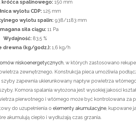
 króćca spalinowego:
150
mm
dnica wylotu
CDP
:
125
mm
tylnego wylotu spalin:
938/1183 mm
magana siła ciągu:
11 Pa
Wydajność:
83,5 %
e drewna (kg/godz.):
1,6
kg/h
omów niskoenergetycznych
, w których zastosowano rekuper
wietrza zewnętrznego. Konstrukcja pieca umożliwia podłąc
ść szyby zapewnia ukierunkowany napływ powietrza wtórnego
yby. Komora spalania wyłożona jest wysokiej jakości kszta
wietrza pierwotnego i wtórnego może być kontrolowana za
gotowy do uzupełnienia o
elementy akumulacyjne
, kupowane j
re akumulują ciepło i wydłużają czas grzania.