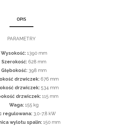
OPIS
PARAMETRY
Wysokość:
1390
mm
Szerokość:
628
mm
Głębokość:
398
mm
kość drzwiczek:
676 mm
okość drzwiczek:
534 mm
okość drzwiczek:
115 mm
Waga:
155
kg
 regulowana:
3,0-7,8
kW
ica wylotu spalin:
150 mm