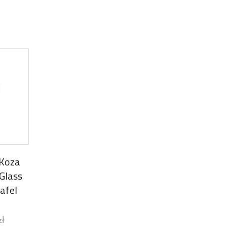
 Koza
Glass
afel
zł