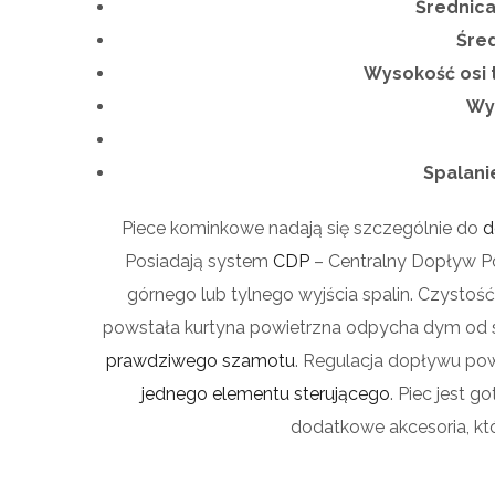
Średnica
Śre
Wysokość osi 
Wy
Spalani
Piece kominkowe nadają się szczególnie do
d
Posiadają system
CDP
– Centralny Dopływ Po
górnego lub tylnego wyjścia spalin. Czysto
powstała kurtyna powietrzna odpycha dym od sz
prawdziwego szamotu
. Regulacja dopływu po
jednego elementu sterującego
. Piec jest 
dodatkowe akcesoria, któ