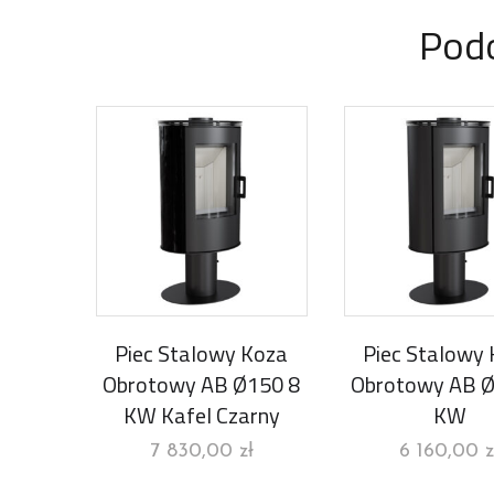
Pod
Piec Stalowy Koza
Piec Stalowy
Obrotowy AB Ø150 8
Obrotowy AB Ø
KW Kafel Czarny
KW
7 830,00
zł
6 160,00
z