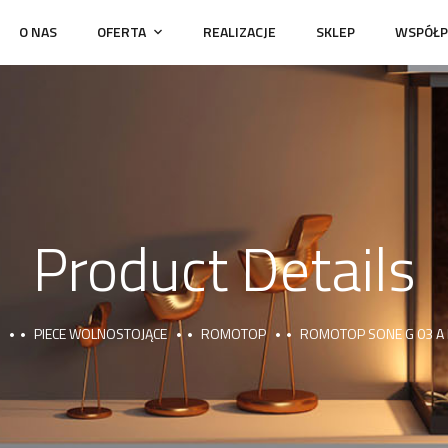
O NAS
OFERTA
REALIZACJE
SKLEP
WSPÓŁP
Product Details
PIECE WOLNOSTOJĄCE
ROMOTOP
ROMOTOP SONE G 03 A 