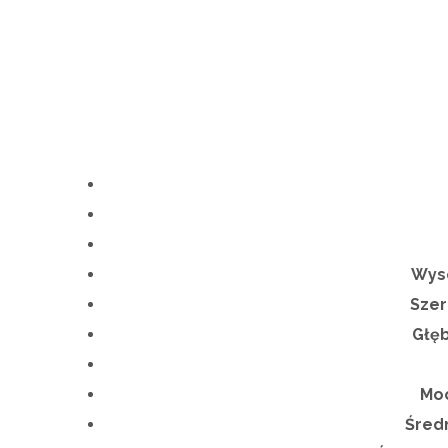
Wyso
Szer
Głęb
Moc
Średn