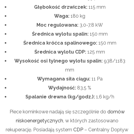
Głębokość drzwiczek:
115 mm
Waga:
180
kg
Moc regulowana:
3,0-7,8
kW
Średnica wylotu spalin:
150 mm
Średnica króćca spalinowego:
150
mm
Średnica wylotu
CDP
:
125
mm
Wysokość osi tylnego wylotu spalin:
938/1183
mm
Wymagana siła ciągu:
11 Pa
Wydajność:
83,5 %
Spalanie drewna (kg/godz.):
1,6
kg/h
Piece kominkowe nadają się szczególnie do
domów
niskoenergetycznych
, w których zastosowano
rekuperację. Posiadają system
CDP
– Centralny Dopływ