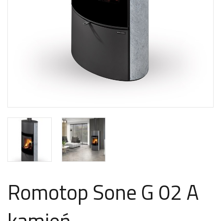
Romotop Sone G 02 A
kamień