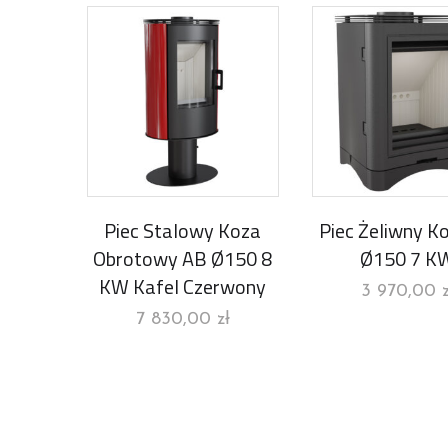
Piec Stalowy Koza
Piec Żeliwny K
Obrotowy AB Ø150 8
Ø150 7 K
KW Kafel Czerwony
3 970,00
7 830,00
zł