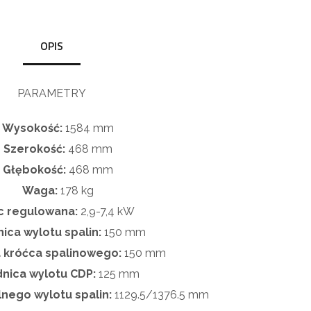
OPIS
PARAMETRY
Wysokość:
1584
mm
Szerokość:
468
mm
Głębokość:
468 mm
Waga:
178
kg
 regulowana:
2,9-7,4
kW
ica wylotu spalin:
150 mm
 króćca spalinowego:
150
mm
dnica wylotu
CDP
:
125
mm
lnego wylotu spalin:
1129.5/1376.5 mm