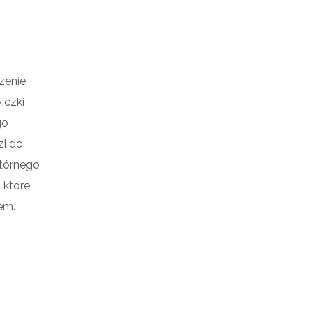
zenie
iczki
go
zi do
wtórnego
, które
em.