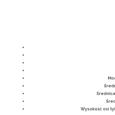
Moc
Średn
Średnica
Śre
Wysokość osi ty