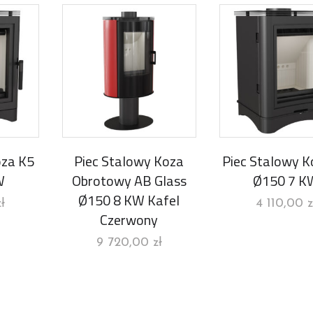
oza K5
Piec Stalowy Koza
Piec Stalowy K
W
Obrotowy AB Glass
Ø150 7 K
Ø150 8 KW Kafel
zł
4 110,00
z
Czerwony
9 720,00
zł