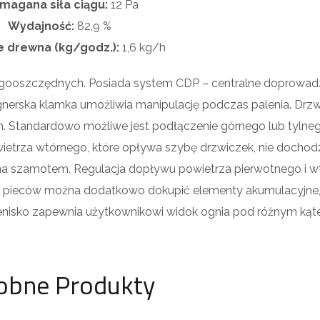
agana siła ciągu:
12 Pa
Wydajność:
82,9 %
e drewna (kg/godz.):
1,6
kg/h
ooszczędnych. Posiada system CDP – centralne doprowad
erska klamka umożliwia manipulację podczas palenia. Drzw
 Standardowo możliwe jest podłączenie górnego lub tylne
ietrza wtórnego, które opływa szybę drzwiczek, nie dochod
na szamotem. Regulacja dopływu powietrza pierwotnego i 
 pieców można dodatkowo dokupić elementy akumulacyjne
nisko zapewnia użytkownikowi widok ognia pod różnym kąt
obne Produkty