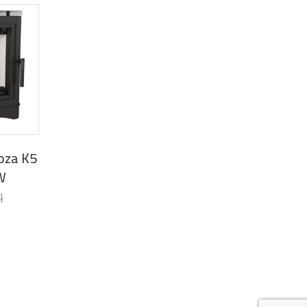
oza K5
W
ł