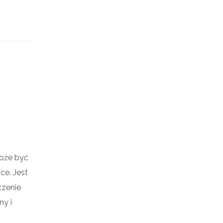
Może być
ce. Jest
czenie
ny i