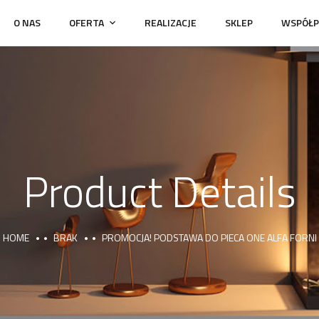
O NAS
OFERTA
REALIZACJE
SKLEP
WSPÓŁP
Product Details
HOME
BRAK
PROMOCJA! PODSTAWA DO PIECA ONE ALFA FORNI