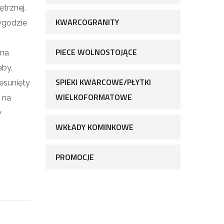
trznej.
KWARCOGRANITY
ygodzie
PIECE WOLNOSTOJĄCE
 na
eby.
SPIEKI KWARCOWE/PŁYTKI
esunięty
WIELKOFORMATOWE
 na
w
WKŁADY KOMINKOWE
PROMOCJE