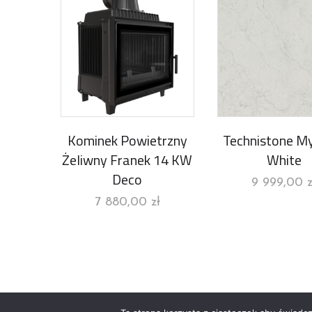
Kominek Powietrzny
Technistone M
Żeliwny Franek 14 KW
White
Deco
9 999,00
z
7 880,00
zł