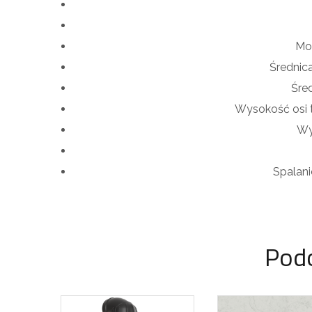
Mo
Średnic
Śre
Wysokość osi 
Wy
Spalan
Pod