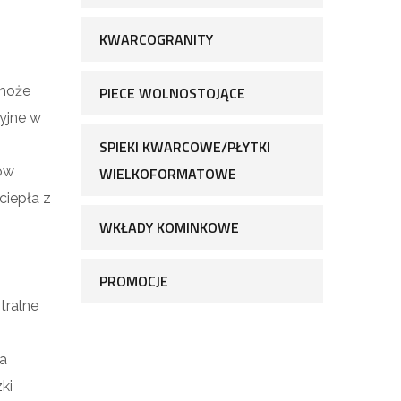
KWARCOGRANITY
może
PIECE WOLNOSTOJĄCE
yjne w
SPIEKI KWARCOWE/PŁYTKI
tów
WIELKOFORMATOWE
ciepła z
WKŁADY KOMINKOWE
PROMOCJE
tralne
ka
ki