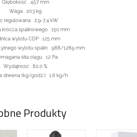
Głębokość
457 mm
Waga
203 kg
c regulowana
2,9-7,4 kW
a króćca spalinowego
150 mm
dnica wylotu CDP
125 mm
tylnego wylotu spalin
988/1289 mm
magana siła ciągu
12 Pa
Wydajność
82,0 %
ie drewna (kg/godz.)
1,6 kg/h
obne Produkty