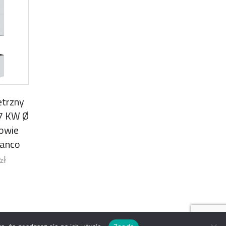
trzny
7 KW Ø
owie
ianco
zł