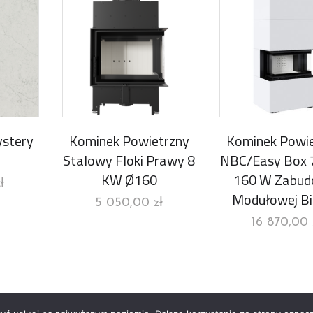
ystery
Kominek Powietrzny
Kominek Powie
Stalowy Floki Prawy 8
NBC/Easy Box 
KW Ø160
160 W Zabud
ł
Modułowej B
5 050,00
zł
16 870,00