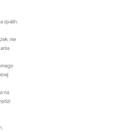
 spalin.
zek, nie
ania
órnego
lnej
a na
zędzi
h.