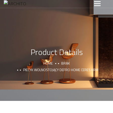
Product Details
HOME
BRAK
PIECYK WOLNOSTOJĄCY DEFRO HOME CERES KRM