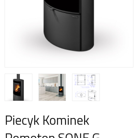
Piecyk Kominek
Romotop SONE G