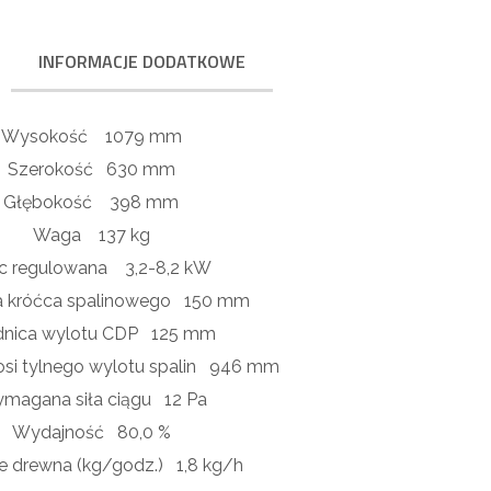
INFORMACJE DODATKOWE
Wysokość
1079 mm
Szerokość
630 mm
Głębokość
398 mm
Waga
137 kg
c regulowana
3,2-8,2 kW
a króćca spalinowego
150 mm
dnica wylotu CDP
125 mm
si tylnego wylotu spalin
946 mm
magana siła ciągu
12 Pa
Wydajność
80,0 %
ie drewna (kg/godz.)
1,8 kg/h