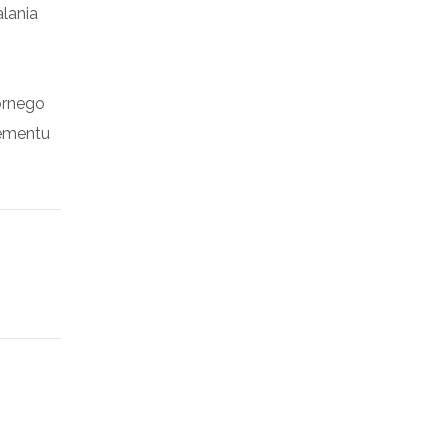
lania
órnego
ementu