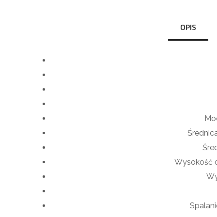
OPIS
Mo
Średnic
Śre
Wysokość o
Wy
Spalan