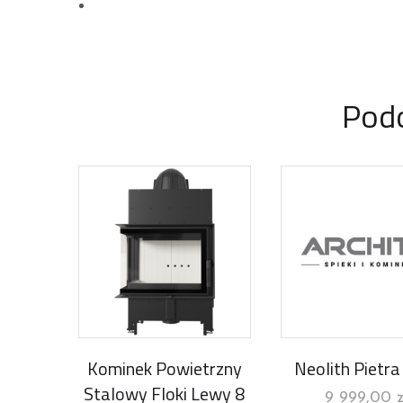
Pod
Kominek Powietrzny
Neolith Pietra
Stalowy Floki Lewy 8
9 999,00
z