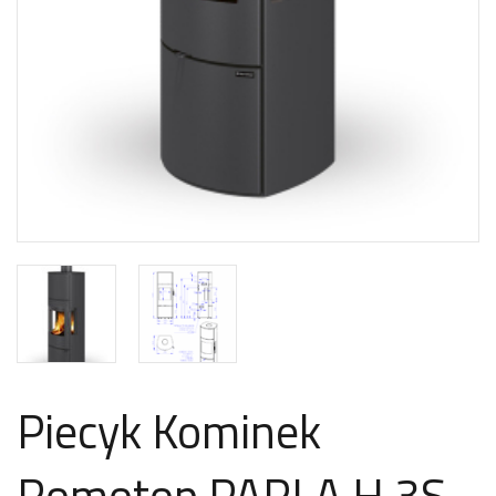
Piecyk Kominek
Romotop PARLA H 3S