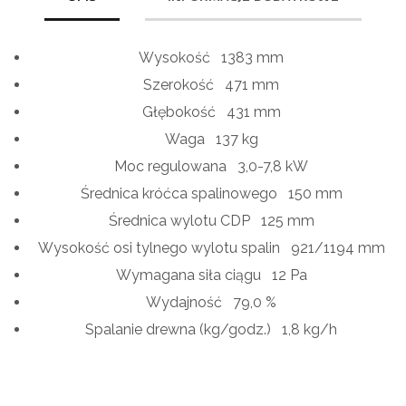
Wysokość
1383 mm
Szerokość
471 mm
Głębokość
431 mm
Waga 1
37 kg
Moc regulowana
3,0-7,8 kW
Średnica króćca spalinowego
150 mm
Średnica wylotu CDP
125 mm
Wysokość osi tylnego wylotu spalin
921/1194 mm
Wymagana siła ciągu
12 Pa
Wydajność
79,0 %
Spalanie drewna (kg/godz.)
1,8 kg/h