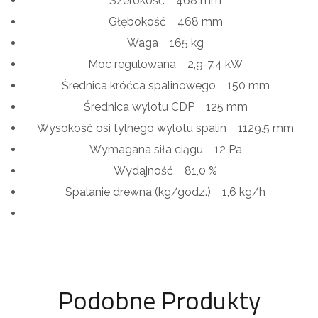
Szerokość
468 mm
Głębokość
468 mm
Waga
165 kg
Moc regulowana
2,9-7,4 kW
Średnica króćca spalinowego
150 mm
Średnica wylotu CDP
125 mm
Wysokość osi tylnego wylotu spalin
1129.5 mm
Wymagana siła ciągu
12 Pa
Wydajność
81,0 %
Spalanie drewna (kg/godz.)
1,6 kg/h
Podobne Produkty