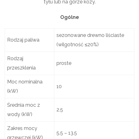
tyłu lub na górze kozy.
Ogólne
sezonowane drewno liściaste
Rodzaj paliwa
(wilgotność ≤20%)
Rodzaj
proste
przeszklenia
Moc nominalna
10
(kW)
Średnia moc z
2.5
wody (kW)
Zakres mocy
5.5 – 13.5
grzewczej (kW)