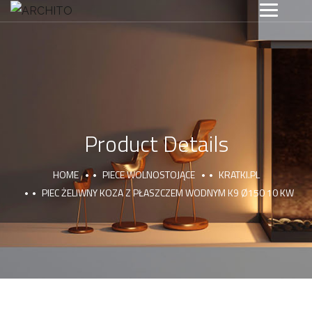
Product Details
HOME
PIECE WOLNOSTOJĄCE
KRATKI.PL
PIEC ŻELIWNY KOZA Z PŁASZCZEM WODNYM K9 Ø150 10 KW