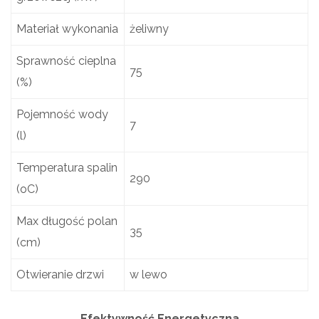
Materiał wykonania
żeliwny
Sprawność cieplna
75
(%)
Pojemność wody
7
(l)
Temperatura spalin
290
(oC)
Max długość polan
35
(cm)
Otwieranie drzwi
w lewo
Efektywność Energetyczna