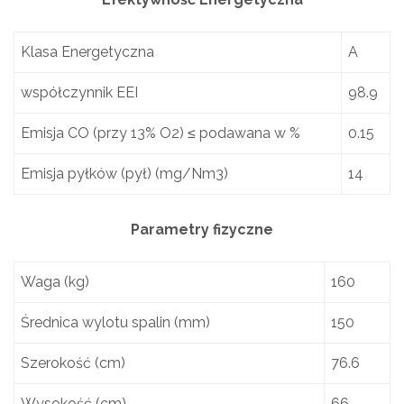
Klasa Energetyczna
A
współczynnik EEI
98.9
Emisja CO (przy 13% O2) ≤ podawana w %
0.15
Emisja pyłków (pył) (mg/Nm3)
14
Parametry fizyczne
Waga (kg)
160
Średnica wylotu spalin (mm)
150
Szerokość (cm)
76.6
Wysokość (cm)
66