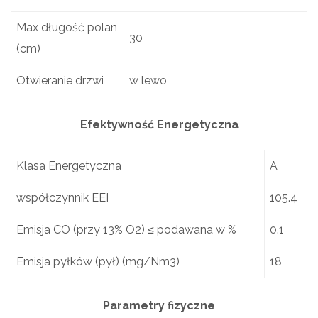
Max długość polan
30
(cm)
Otwieranie drzwi
w lewo
Efektywność Energetyczna
Klasa Energetyczna
A
współczynnik EEI
105.4
Emisja CO (przy 13% O2) ≤ podawana w %
0.1
Emisja pyłków (pył) (mg/Nm3)
18
Parametry fizyczne