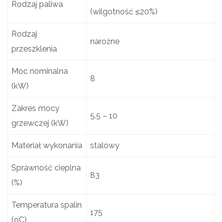
Rodzaj paliwa
(wilgotność ≤20%)
Rodzaj
narożne
przeszklenia
Moc nominalna
8
(kW)
Zakres mocy
5.5 – 10
grzewczej (kW)
Materiał wykonania
stalowy
Sprawność cieplna
83
(%)
Temperatura spalin
175
(oC)