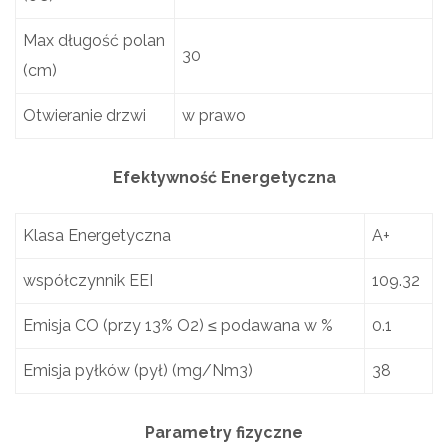
Max długość polan
30
(cm)
Otwieranie drzwi
w prawo
Efektywność Energetyczna
Klasa Energetyczna
A+
współczynnik EEI
109.32
Emisja CO (przy 13% O2) ≤ podawana w %
0.1
Emisja pyłków (pył) (mg/Nm3)
38
Parametry fizyczne