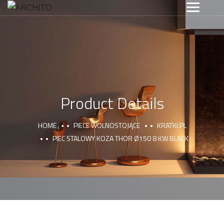
Product Details
HOME
PIECE WOLNOSTOJĄCE
KRATKI.PL
PIEC STALOWY KOZA THOR Ø150 8 KW BLACK