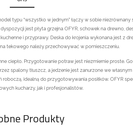
model typu “wszystko w jednym” łączy w sobie niezrównany st
yspozycji jest płyta grzejna OFYR, schowek na drewno, de
 kuchenne i przyprawy. Deska do krojenia wykonana jest z d
wna tekowego należy przechowywać w pomieszczeniu.
ne ciepło. Przygotowanie potraw jest niezmiernie proste. G
zez spalony tłuszcz, a jedzenie jest zanurzone we własnym 
ń roboczą, idealną do przygotowywania posiłków. OFYR spe
ych kucharzy, jak i profesjonalistów.
obne Produkty