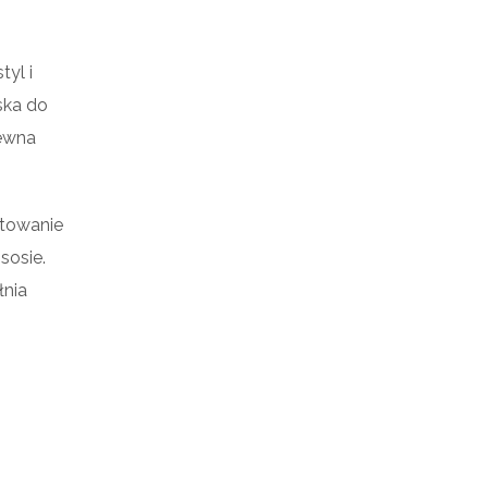
yl i
ska do
rewna
otowanie
sosie.
łnia