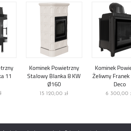
trzny
Kominek Powietrzny
Kominek Powie
ka 11
Stalowy Blanka 8 KW
Żeliwny Franek
Ø160
Deco
ł
15 120,00
zł
6 300,00