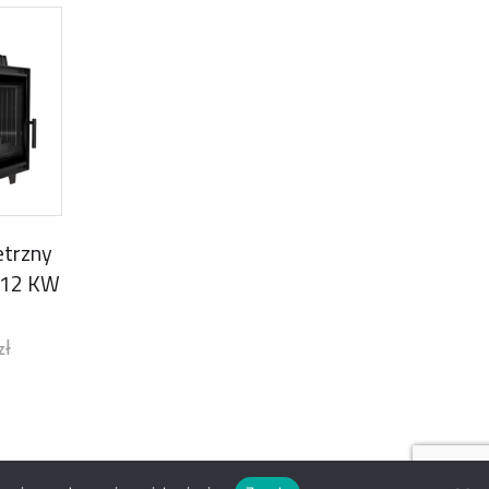
trzny
 12 KW
zł