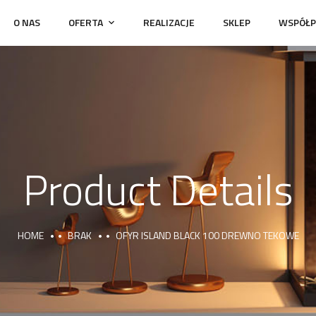
O NAS
OFERTA
REALIZACJE
SKLEP
WSPÓŁP
Product Details
HOME
BRAK
OFYR ISLAND BLACK 100 DREWNO TEKOWE