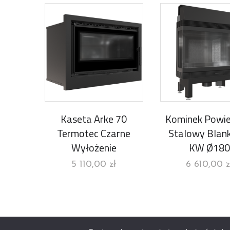
Kaseta Arke 70
Kominek Powie
Termotec Czarne
Stalowy Blan
Wyłożenie
KW Ø180
5 110,00
zł
6 610,00
z