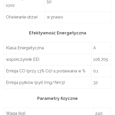
50
(cm)
Otwieranie drzwi
w prawo
Efektywność Energetyczna
Klasa Energetyczna
A
współczynnik EEI
106.705
Emisja CO (przy 13% O2) ≤ podawana w %
0.1
Emisja pyłków (pył) (mg/Nm3)
32
Parametry fizyczne
Waga (kg)
240