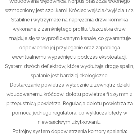
Wbudowana wężownica. Korpus płaszcza wodnego
wzmocniony jest szpilkami. Króciec wejścia/wyjścia 1/2.
Stabilne i wytrzymałe na naprężenia drzwi kominka
wykonane z zamkniętego profilu. Uszczelka drzwi
znajduje się w wyprofilowanym kanale, co gwarantuje
odpowiednie jej przyleganie oraz zapobiega
ewentualnemu wypadnięciu podczas eksploatacji.
System dwóch deflektrów, które wydłużają drogę spalin,
spalanie jest bardziej ekologiczne.
Dostarczanie powietrza wyłącznie z zewnątrz dzięki
wbudowanemu króćcowi dolotu powietrza fi 125 mm z
przepustnicą powietrza. Regulacja dolotu powietrza za
pomocą jednego regulatora, co wyklucza błędy w
niewłaściwym użytkowaniu.
Potrójny system dopowietrzenia komory spalania: