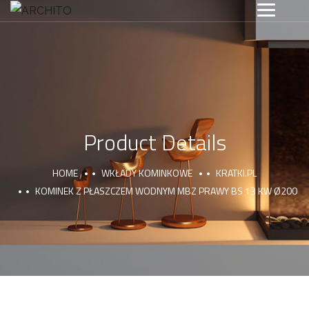
Product Details
HOME
WKŁADY KOMINKOWE
KRATKI.PL
KOMINEK Z PŁASZCZEM WODNYM MBZ PRAWY BS 13 KW Ø200