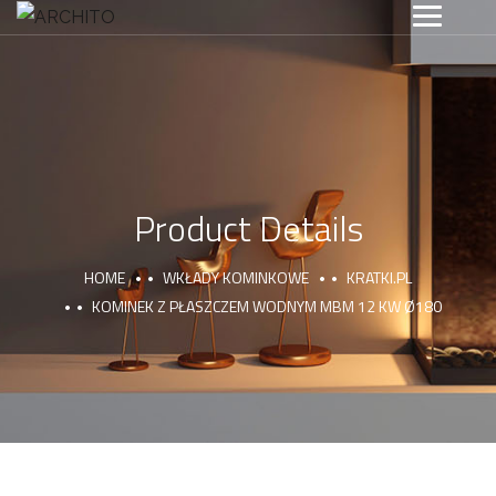
Product Details
HOME
WKŁADY KOMINKOWE
KRATKI.PL
KOMINEK Z PŁASZCZEM WODNYM MBM 12 KW Ø180