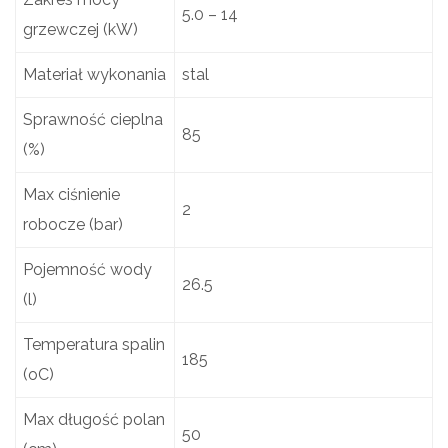
5.0 – 14
grzewczej (kW)
Materiał wykonania
stal
Sprawność cieplna
85
(%)
Max ciśnienie
2
robocze (bar)
Pojemność wody
26.5
(l)
Temperatura spalin
185
(oC)
Max długość polan
50