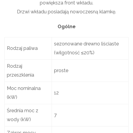
powiększa front wkładu.
Drzwi wkładu posiadają nowoczesną klamkę.
Ogólne
sezonowane drewno liściaste
Rodzaj paliwa
(wilgotność ≤20%)
Rodzaj
proste
przeszklenia
Moc nominalna
12
(kW)
Średnia moc z
7
wody (kW)
Zakres mocy