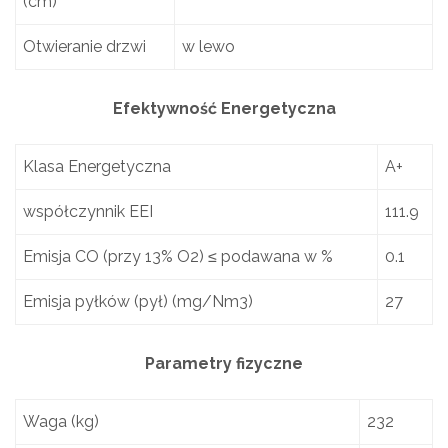
(cm)
Otwieranie drzwi
w lewo
Efektywność Energetyczna
Klasa Energetyczna
A+
współczynnik EEI
111.9
Emisja CO (przy 13% O2) ≤ podawana w %
0.1
Emisja pyłków (pył) (mg/Nm3)
27
Parametry fizyczne
Waga (kg)
232