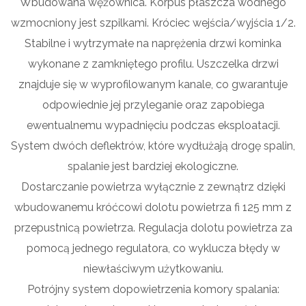
Wbudowana wężownica. Korpus płaszcza wodnego
wzmocniony jest szpilkami. Króciec wejścia/wyjścia 1/2.
Stabilne i wytrzymałe na naprężenia drzwi kominka
wykonane z zamkniętego profilu. Uszczelka drzwi
znajduje się w wyprofilowanym kanale, co gwarantuje
odpowiednie jej przyleganie oraz zapobiega
ewentualnemu wypadnięciu podczas eksploatacji.
System dwóch deflektrów, które wydłużają drogę spalin,
spalanie jest bardziej ekologiczne.
Dostarczanie powietrza wyłącznie z zewnątrz dzięki
wbudowanemu króćcowi dolotu powietrza fi 125 mm z
przepustnicą powietrza. Regulacja dolotu powietrza za
pomocą jednego regulatora, co wyklucza błędy w
niewłaściwym użytkowaniu.
Potrójny system dopowietrzenia komory spalania: