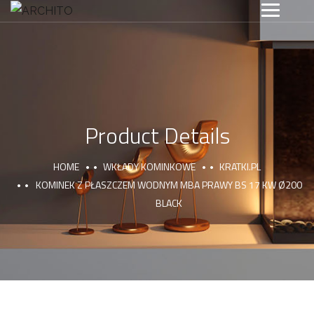
Product Details
HOME
WKŁADY KOMINKOWE
KRATKI.PL
KOMINEK Z PŁASZCZEM WODNYM MBA PRAWY BS 17 KW Ø200
BLACK