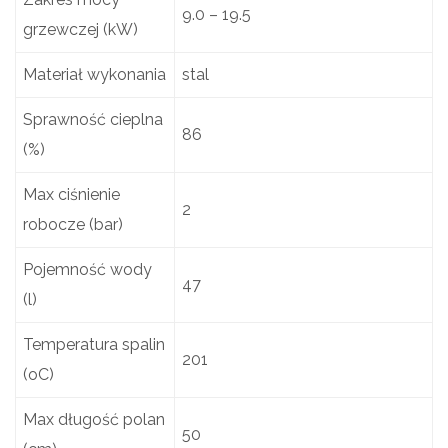
9.0 – 19.5
grzewczej (kW)
Materiał wykonania
stal
Sprawność cieplna
86
(%)
Max ciśnienie
2
robocze (bar)
Pojemność wody
47
(l)
Temperatura spalin
201
(oC)
Max długość polan
50