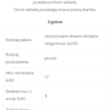
powiększa front wkładu.
Drzwi wkładu posiadają nowoczesną klamkę.
Ogólne
sezonowane drewno liściaste
Rodzaj paliwa
(wilgotność ≤20%)
Rodzaj
proste
przeszklenia
Moc nominalna
17
(kW)
Średnia moc z
9
wody (kW)
Zakres mocy