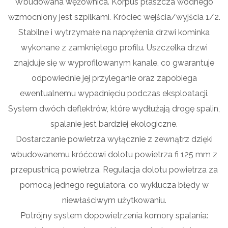
Wbudowana wężownica. Korpus płaszcza wodnego
wzmocniony jest szpilkami. Króciec wejścia/wyjścia 1/2.
Stabilne i wytrzymałe na naprężenia drzwi kominka
wykonane z zamkniętego profilu. Uszczelka drzwi
znajduje się w wyprofilowanym kanale, co gwarantuje
odpowiednie jej przyleganie oraz zapobiega
ewentualnemu wypadnięciu podczas eksploatacji.
System dwóch deflektrów, które wydłużają drogę spalin,
spalanie jest bardziej ekologiczne.
Dostarczanie powietrza wyłącznie z zewnątrz dzięki
wbudowanemu króćcowi dolotu powietrza fi 125 mm z
przepustnicą powietrza. Regulacja dolotu powietrza za
pomocą jednego regulatora, co wyklucza błędy w
niewłaściwym użytkowaniu.
Potrójny system dopowietrzenia komory spalania: