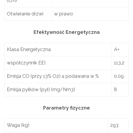
(cm)
Otwieranie drzwi
w prawo
Efektywność Energetyczna
Klasa Energetyczna
A+
współczynnik EEI
113.2
Emisja CO (przy 13% O2) ≤ podawana w %
0.09
Emisja pyłków (pył) (mg/Nm3)
8
Parametry fizyczne
Waga (kg)
293