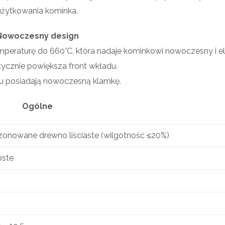
użytkowania kominka.
Nowoczesny design
peraturę do 660°C, która nadaje kominkowi nowoczesny i e
ycznie powiększa front wkładu.
u posiadają nowoczesną klamkę.
Ogólne
zonowane drewno liściaste (wilgotność ≤20%)
oste