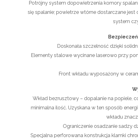
Potrójny system dopowietrzenia komory spalania
się spalanie; powietrze wtórne dostarczane jes
system czy
Bezpieczeń
Doskonała szczelność dzięki sol
Elementy stalowe wycinane laserowo przy po
Front wkładu wyposażony w cerami
W
Wkład bezrusztowy – dopalanie na popiele, co
minimalna ilość. Uzyskana w ten sposób energ
wkładu znaczn
Ograniczenie osadzanie sadzy dz
Specjalna perforowana konstrukcja klamki ch