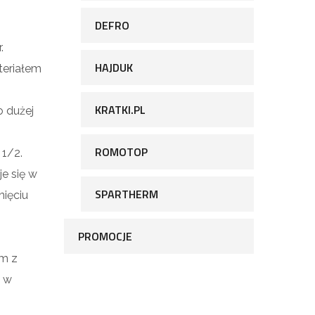
DEFRO
.
HAJDUK
teriałem
KRATKI.PL
 dużej
ROMOTOP
1/2.
e się w
SPARTHERM
nięciu
PROMOCJE
mm z
y w