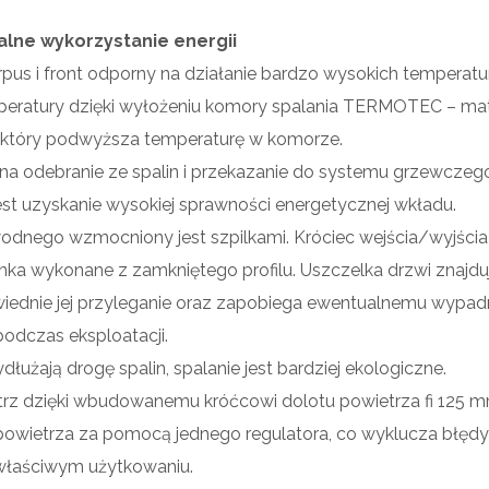
lne wykorzystanie energii
us i front odporny na działanie bardzo wysokich temperatur
mperatury dzięki wyłożeniu komory spalania TERMOTEC – ma
 który podwyższa temperaturę w komorze.
a odebranie ze spalin i przekazanie do systemu grzewczego
jest uzyskanie wysokiej sprawności energetycznej wkładu.
nego wzmocniony jest szpilkami. Króciec wejścia/wyjścia 
nka wykonane z zamkniętego profilu. Uszczelka drzwi znajduj
iednie jej przyleganie oraz zapobiega ewentualnemu wypad
podczas eksploatacji.
użają drogę spalin, spalanie jest bardziej ekologiczne.
trz dzięki wbudowanemu króćcowi dolotu powietrza fi 125 
 powietrza za pomocą jednego regulatora, co wyklucza błęd
właściwym użytkowaniu.