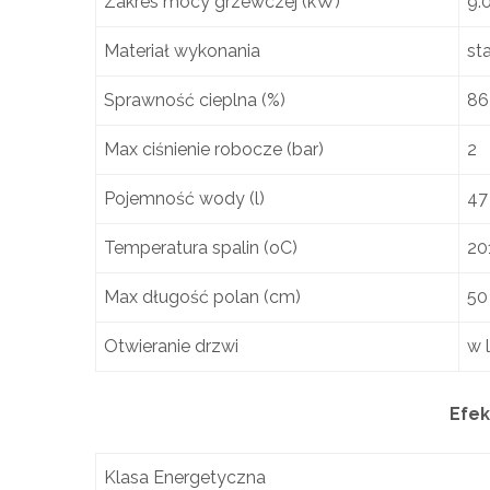
Zakres mocy grzewczej (kW)
9.0
Materiał wykonania
sta
Sprawność cieplna (%)
86
Max ciśnienie robocze (bar)
2
Pojemność wody (l)
47
Temperatura spalin (oC)
20
Max długość polan (cm)
50
Otwieranie drzwi
w 
Efek
Klasa Energetyczna