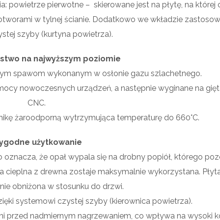
: powietrze pierwotne – skierowane jest na płytę, na które
t otworami w tylnej ścianie. Dodatkowo we wkładzie zastosow
stej szyby (kurtyna powietrza).
stwo na najwyższym poziomie
idnym spawom wykonanym w osłonie gazu szlachetnego.
mocy nowoczesnych urządzeń, a następnie wyginane na gięt
CNC.
kę żaroodporną wytrzymująca temperaturę do 660°C.
ygodne użytkowanie
 oznacza, że opał wypala się na drobny popiół, którego poz
ia cieplna z drewna zostaje maksymalnie wykorzystana. Płyt
ie obniżona w stosunku do drzwi.
ięki systemowi czystej szyby (kierownica powietrza).
roni przed nadmiernym nagrzewaniem, co wpływa na wysoki 