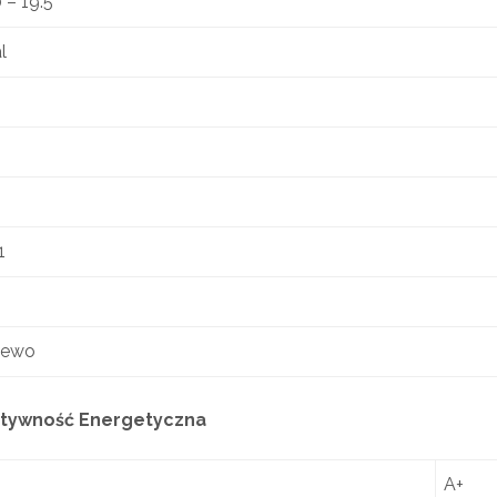
 – 19.5
l
1
lewo
tywność Energetyczna
A+