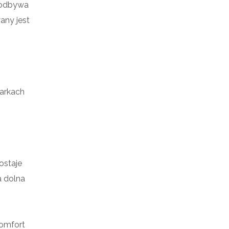
j odbywa
any jest
arkach
ostaje
a dolna
komfort