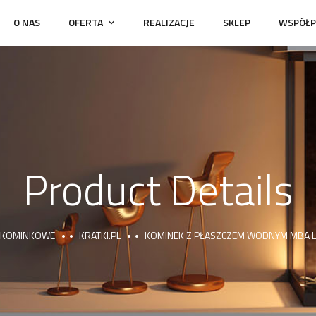
O NAS
OFERTA
REALIZACJE
SKLEP
WSPÓŁP
Product Details
 KOMINKOWE
KRATKI.PL
KOMINEK Z PŁASZCZEM WODNYM MBA L