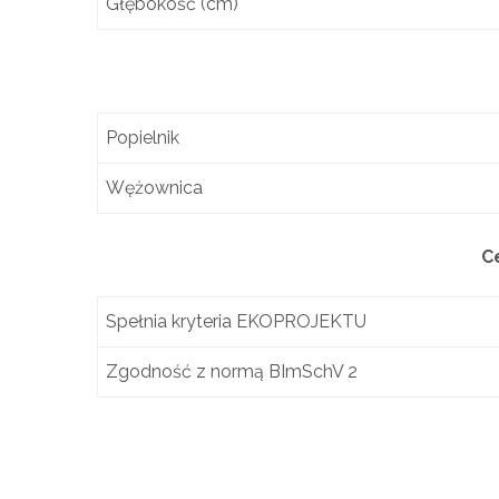
Głębokość (cm)
Popielnik
Wężownica
C
Spełnia kryteria EKOPROJEKTU
Zgodność z normą BImSchV 2