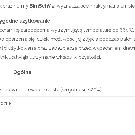
u
oraz normy
BImSchV 2
, wyznaczającej maksymalną emisję
ygodne użytkowanie
eramikę żaroodporna wytrzymującą temperaturę do 660°C.
 oparzenia się, dzięki możliwości jej zdjęcia podczas palenia
ości użytkowania oraz zabezpiecza przed wypadaniem drew
nik ułatwiają utrzymanie wkładu w czystości.
Ogólne
zonowane drewno liściaste (wilgotność ≤20%)
rożne