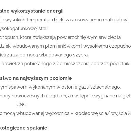
lne wykorzystanie energii
anie wysokich temperatur dzięki zastosowanemu materiałowi 
sokogatunkowej stali.
hopuch, które zwiększają powierzchnię wymiany ciepła.
 dzięki wbudowanym płomieniówkom i wysokiemu czopucho
wietrza za pomocą wbudowanego szybra.
 powietrza pobieranego z pomieszczenia poprzez popielnik.
stwo na najwyższym poziomie
idnym spawom wykonanym w osłonie gazu szlachetnego.
mocy nowoczesnych urządzeń, a następnie wyginane na gięt
CNC.
ocą wbudowanej wężownica – króciec wejścia/ wyjścia 1⁄2
kologiczne spalanie