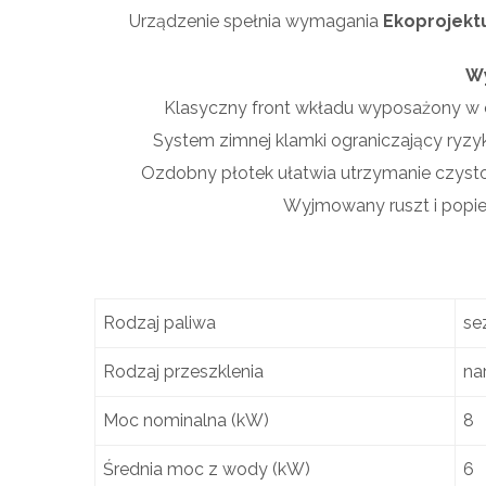
Urządzenie spełnia wymagania
Ekoprojekt
W
Klasyczny front wkładu wyposażony w c
System zimnej klamki ograniczający ryzyko
Ozdobny płotek ułatwia utrzymanie czyst
Wyjmowany ruszt i popiel
Rodzaj paliwa
se
Rodzaj przeszklenia
na
Moc nominalna (kW)
8
Średnia moc z wody (kW)
6