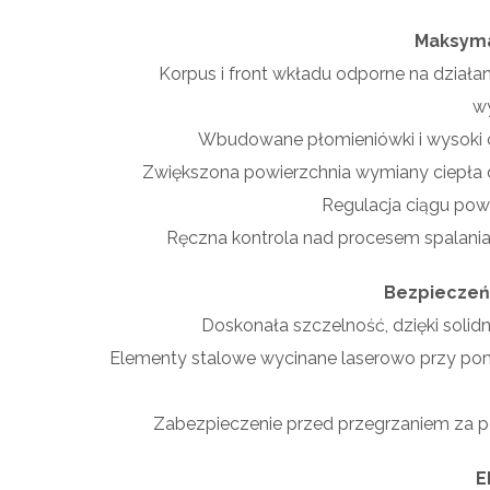
Maksyma
Korpus i front wkładu odporne na dział
wy
Wbudowane płomieniówki i wysoki c
Zwiększona powierzchnia wymiany ciepła
Regulacja ciągu po
Ręczna kontrola nad procesem spalania
Bezpieczeń
Doskonała szczelność, dzięki sol
Elementy stalowe wycinane laserowo przy po
Zabezpieczenie przed przegrzaniem za pom
E