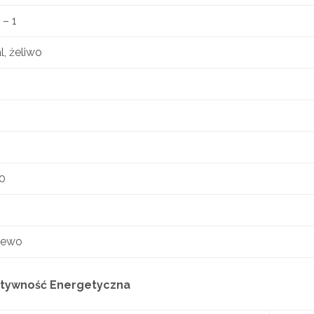
 – 1
l, żeliwo
0
lewo
tywność Energetyczna