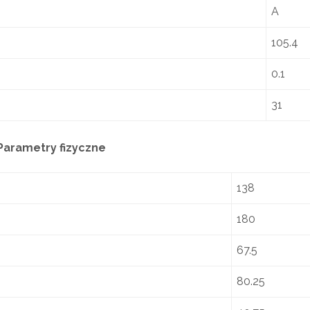
A
105.4
0.1
31
Parametry fizyczne
138
180
67.5
80.25