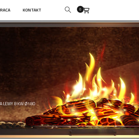
RACA
KONTAKT
0
A LEWY 8 KW Ø180