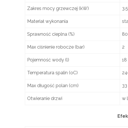
Zakres mocy grzewczej (kW)
3.5
Materiał wykonania
sta
Sprawność cieplna (%)
80
Max ciśnienie robocze (bar)
2
Pojemność wody (l)
18
Temperatura spalin (oC)
24
Max długość polan (cm)
33
Otwieranie drzwi
w 
Efek