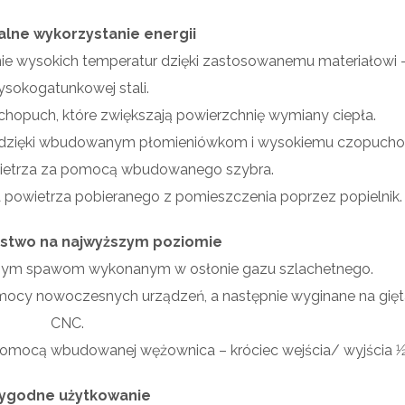
lne wykorzystanie energii
anie wysokich temperatur dzięki zastosowanemu materiałowi 
sokogatunkowej stali.
hopuch, które zwiększają powierzchnię wymiany ciepła.
 dzięki wbudowanym płomieniówkom i wysokiemu czopucho
wietrza za pomocą wbudowanego szybra.
 powietrza pobieranego z pomieszczenia poprzez popielnik.
stwo na najwyższym poziomie
idnym spawom wykonanym w osłonie gazu szlachetnego.
mocy nowoczesnych urządzeń, a następnie wyginane na gięt
CNC.
ocą wbudowanej wężownica – króciec wejścia/ wyjścia 1⁄2
ygodne użytkowanie