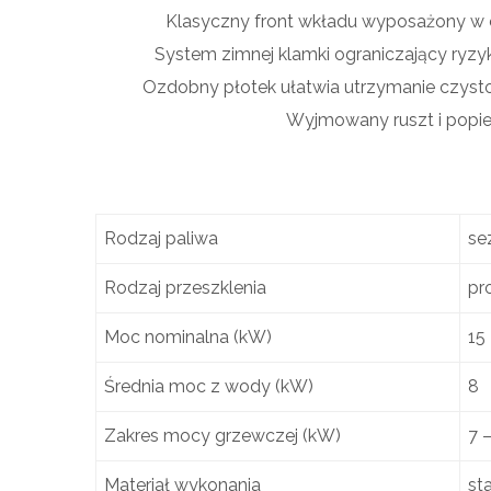
Klasyczny front wkładu wyposażony w c
System zimnej klamki ograniczający ryzyko
Ozdobny płotek ułatwia utrzymanie czyst
Wyjmowany ruszt i popiel
Rodzaj paliwa
se
Rodzaj przeszklenia
pr
Moc nominalna (kW)
15
Średnia moc z wody (kW)
8
Zakres mocy grzewczej (kW)
7 
Materiał wykonania
sta