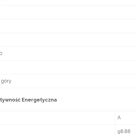
0
 góry
tywność Energetyczna
A
98.88