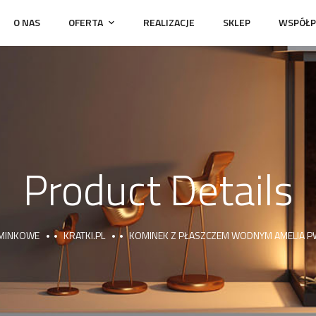
O NAS
OFERTA
REALIZACJE
SKLEP
WSPÓŁP
Product Details
MINKOWE
KRATKI.PL
KOMINEK Z PŁASZCZEM WODNYM AMELIA PW