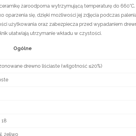
eramikę żaroodporna wytrzymującą temperaturę do 660°C.
 oparzenia się, dzięki możliwości jej zdjęcia podczas palenia
ości użytkowania oraz zabezpiecza przed wypadaniem drew
nik ułatwiają utrzymanie wkładu w czystości.
Ogólne
zonowane drewno liściaste (wilgotność ≤20%)
oste
– 18
l, żeliwo