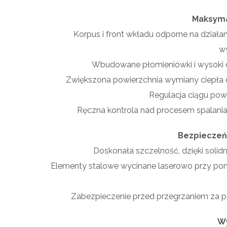
Maksyma
Korpus i front wkładu odporne na dział
wy
Wbudowane płomieniówki i wysoki c
Zwiększona powierzchnia wymiany ciepła
Regulacja ciągu po
Ręczna kontrola nad procesem spalania
Bezpieczeń
Doskonała szczelność, dzięki sol
Elementy stalowe wycinane laserowo przy po
Zabezpieczenie przed przegrzaniem za pom
W