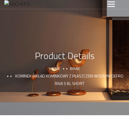
Product Details
HOME
BRAK
KOMINEK WKŁAD KOMINKOWY Z PŁASZCZEM WODNYM DEFRO
RIVA S BL SHORT