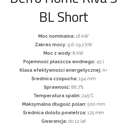
BL Short
Moc nominalna:
16 kW
Zakres mocy:
9,6-19,2 kW
Moc z wody:
8 kW
Pojemność płaszcza wodnego:
45 l
Klasa efektywności energetycznej:
A+
Średnica czopucha:
194 mm
Sprawność:
86,7%
Temperatura spalin:
245°C
Maksymalna długość polan:
500 mm
Średnica dolotu powietrza:
125 mm
Gwarancja:
do 12 lat