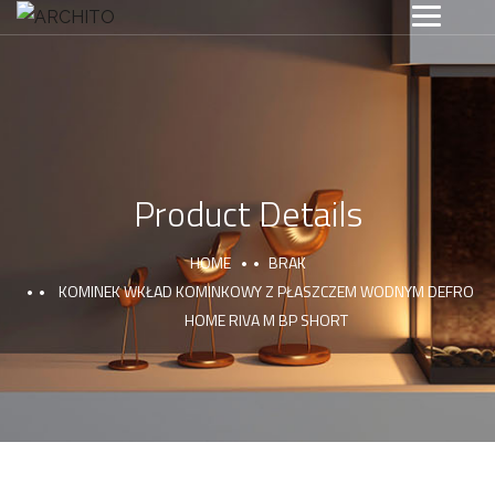
Product Details
HOME
BRAK
KOMINEK WKŁAD KOMINKOWY Z PŁASZCZEM WODNYM DEFRO
HOME RIVA M BP SHORT