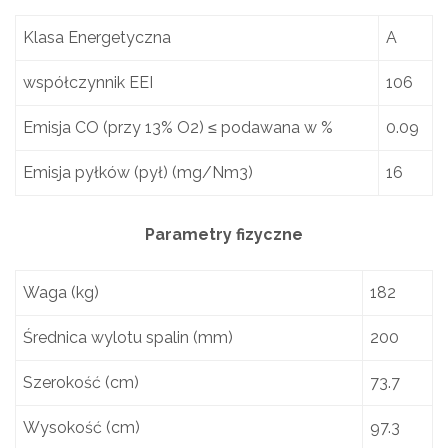
Klasa Energetyczna
A
współczynnik EEI
106
Emisja CO (przy 13% O2) ≤ podawana w %
0.09
Emisja pyłków (pył) (mg/Nm3)
16
Parametry fizyczne
Waga (kg)
182
Średnica wylotu spalin (mm)
200
Szerokość (cm)
73.7
Wysokość (cm)
97.3