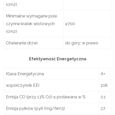
(cm2)
Minimalne wymagane pole
czynne kratek wlotowych
≥700
(cm2)
Otwieranie drzwi
do góry; w prawo
Efektywność Energetyczna
Klasa Energetyczna
A+
współczynnik EEI
108
Emisja CO (przy 13% O2) ≤ podawana w %
0.1
Emisja pyłków (pył) (mg/Nm3)
27