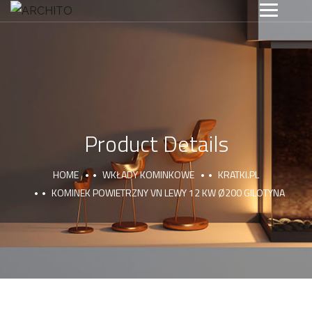
Product Details
HOME
WKŁADY KOMINKOWE
KRATKI.PL
KOMINEK POWIETRZNY VN LEWY 12 KW Ø200 GILOTYNA