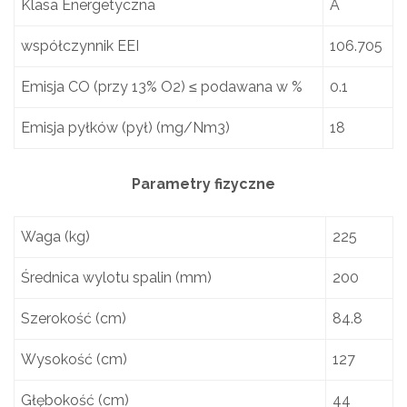
Klasa Energetyczna
A
współczynnik EEI
106.705
Emisja CO (przy 13% O2) ≤ podawana w %
0.1
Emisja pyłków (pył) (mg/Nm3)
18
Parametry fizyczne
Waga (kg)
225
Średnica wylotu spalin (mm)
200
Szerokość (cm)
84.8
Wysokość (cm)
127
Głębokość (cm)
44