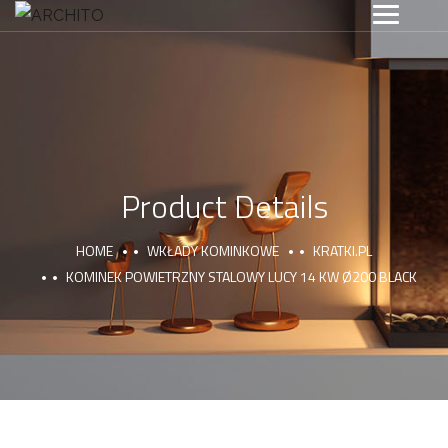
Product Details
HOME
WKŁADY KOMINKOWE
KRATKI.PL
KOMINEK POWIETRZNY STALOWY LUCY 14 KW Ø200 BLACK