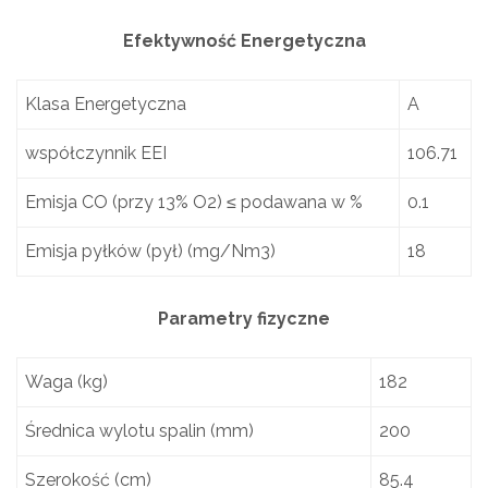
Efektywność Energetyczna
Klasa Energetyczna
A
współczynnik EEI
106.71
Emisja CO (przy 13% O2) ≤ podawana w %
0.1
Emisja pyłków (pył) (mg/Nm3)
18
Parametry fizyczne
Waga (kg)
182
Średnica wylotu spalin (mm)
200
Szerokość (cm)
85.4