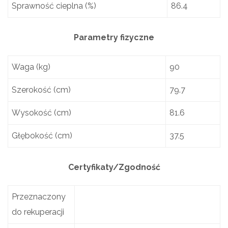
Sprawność cieplna (%)
86.4
Parametry fizyczne
Waga (kg)
90
Szerokość (cm)
79.7
Wysokość (cm)
81.6
Głębokość (cm)
37.5
Certyfikaty/Zgodność
Przeznaczony
do rekuperacji