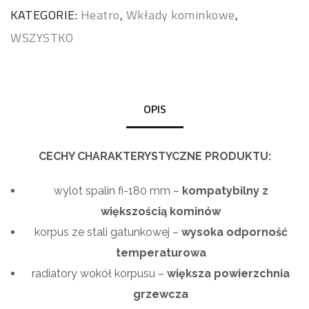
KATEGORIE:
Heatro
,
Wkłady kominkowe
,
WSZYSTKO
OPIS
CECHY CHARAKTERYSTYCZNE PRODUKTU:
wylot spalin fi-180 mm –
kompatybilny z
większością kominów
korpus ze stali gatunkowej –
wysoka odporność
temperaturowa
radiatory wokół korpusu –
większa powierzchnia
grzewcza