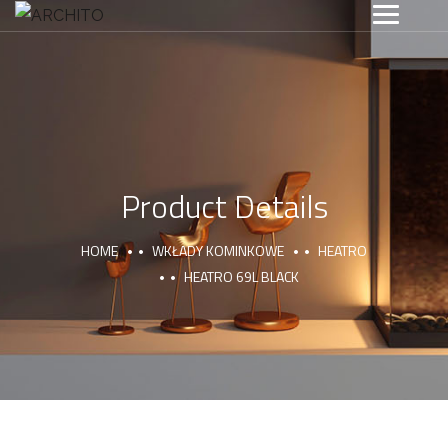
Product Details
HOME
WKŁADY KOMINKOWE
HEATRO
HEATRO 69L BLACK