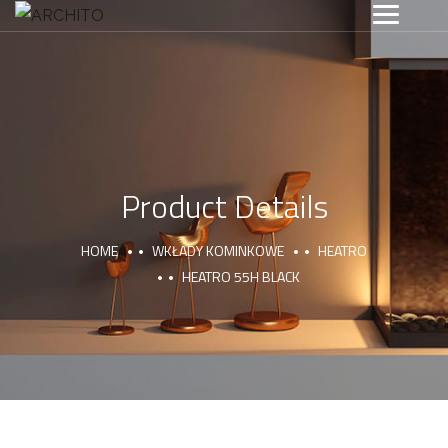
Product Details
HOME
WKŁADY KOMINKOWE
HEATRO
HEATRO 55H BLACK