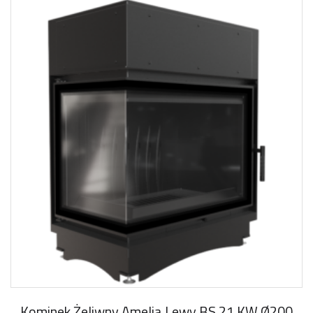
Kominek Żeliwny Amelia Lewy BS 21 KW Ø200