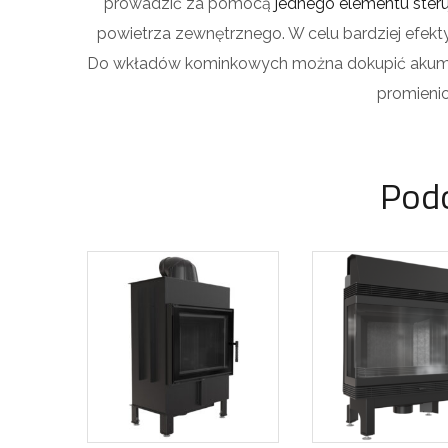
prowadzić za pomocą
jednego elementu ster
powietrza zewnętrznego. W celu bardziej efekt
Do wkładów kominkowych można dokupić akumu
promienio
Pod