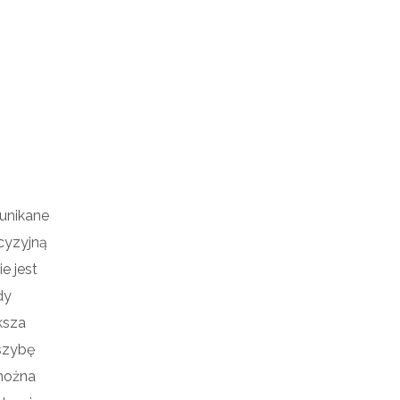
unikane
ecyzyjną
e jest
dy
ksza
szybę
 można