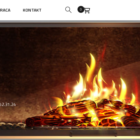
RACA
KONTAKT
0
52.31.24