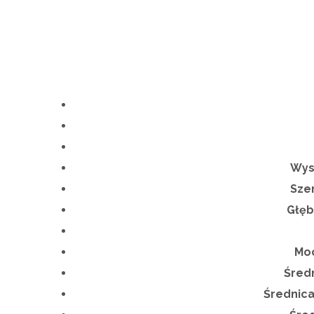
Wys
Sze
Głęb
Moc
Średn
Średnica