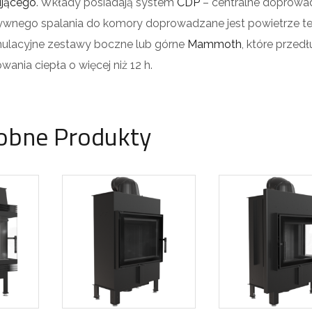
ującego
. Wkłady posiadają system
CDP
– centralne doprowa
ywnego spalania do komory doprowadzane jest powietrze ter
lacyjne zestawy boczne lub górne
Mammoth
, które przed
wania ciepła o więcej niż 12 h.
obne Produkty