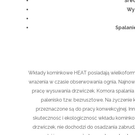
Śred
Wym
Spalani
Wkłady kominkowe HEAT posiadają wielkoformat
wrażenia w czasie obserwowania ognia. Najno
pracę wysuwania drzwiczek.
Komora spalania
palenisko tzw. bezrusztowe. Na życzenie k
przeznaczone są do pracy konwekcyjnej. I
skuteczność i ekologiczność wkładu kominko
drzwiczek, nie dochodzi do osadzania zabru