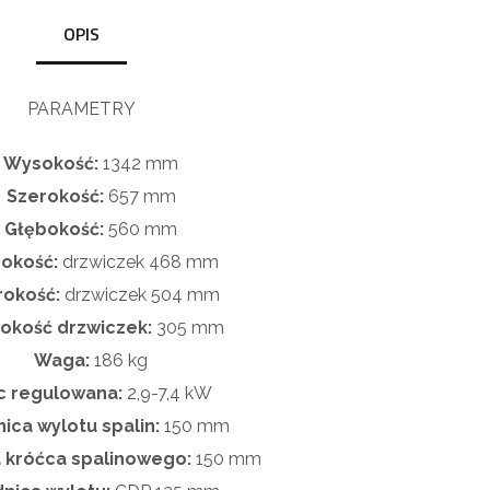
OPIS
PARAMETRY
Wysokość:
1342 mm
Szerokość:
657 mm
Głębokość:
560 mm
okość:
drzwiczek
468 mm
rokość:
drzwiczek
504 mm
okość drzwiczek:
305 mm
Waga:
186 kg
 regulowana:
2,9-7,4 kW
ica wylotu spalin:
150 mm
 króćca spalinowego:
150 mm