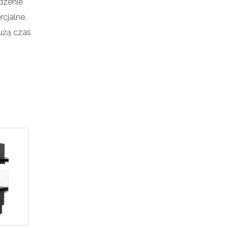
dzenie
cjalne.
łużą czas