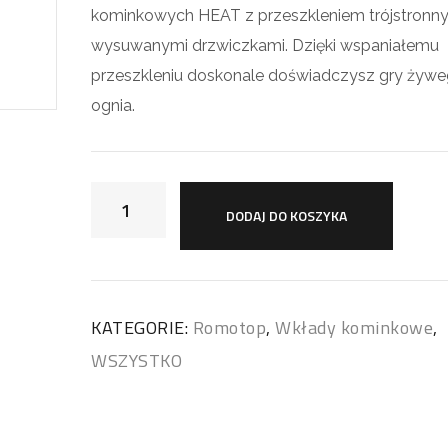
kominkowych HEAT z przeszkleniem trójstronny
wysuwanymi drzwiczkami. Dzięki wspaniałemu
przeszkleniu doskonale doświadczysz gry żyw
ognia.
DODAJ DO KOSZYKA
KATEGORIE:
Romotop
,
Wkłady kominkowe
,
WSZYSTKO