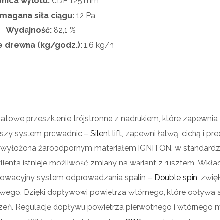
nica wylotu:
CDP
125 mm
agana siła ciągu:
12 Pa
Wydajność:
82,1 %
e drewna (kg/godz.):
1,6 kg/h
owe przeszklenie trójstronne z nadrukiem, które zapewnia 
wszy system prowadnic –
Silent lift
, zapewni łatwą, cichą i pr
 wyłożona żaroodpornym materiałem IGNITON, w standardzi
lienta istnieje możliwość zmiany na wariant z rusztem.
Wkła
nnowacyjny system odprowadzania spalin –
Double spin
, zwię
wego. Dzięki dopływowi powietrza wtórnego, które opływa 
dzeń. Regulację dopływu powietrza pierwotnego i wtórnego