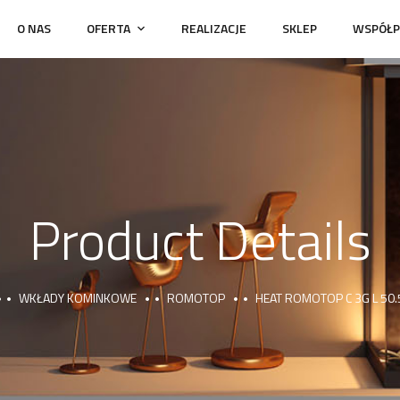
O NAS
OFERTA
REALIZACJE
SKLEP
WSPÓŁP
Product Details
WKŁADY KOMINKOWE
ROMOTOP
HEAT ROMOTOP C 3G L 50.