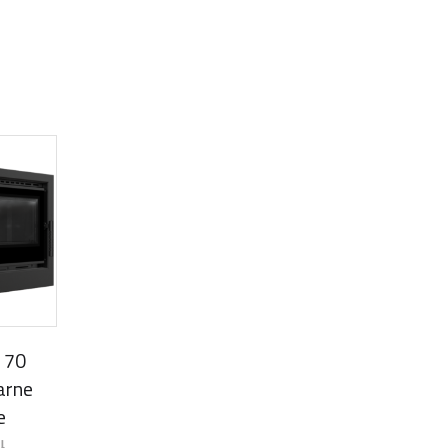
 70
arne
e