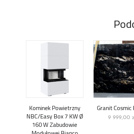
Pod
Kominek Powietrzny
Granit Cosmic 
NBC/Easy Box 7 KW Ø
9 999,00
z
160 W Zabudowie
Modułowej Bianco