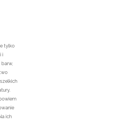
e tylko
 i
 barw,
stwo
szelkich
tury.
, bowiem
towanie
Na ich