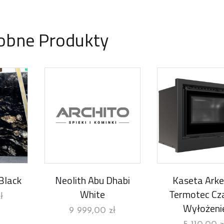
obne Produkty
Black
Neolith Abu Dhabi
Kaseta Arke
White
Termotec Cz
ł
Wyłożeni
9 999,00
zł