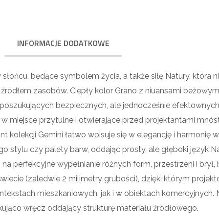
INFORMACJE DODATKOWE
słońcu, będące symbolem życia, a także siłę Natury, która ni
 źródłem zasobów. Ciepły kolor Grano z niuansami beżowymi
 poszukujących bezpiecznych, ale jednocześnie efektownych
 w miejsce przytulne i otwierające przed projektantami mnó
t kolekcji Gemini łatwo wpisuje się w elegancję i harmonię w
 stylu czy palety barw, oddając prosty, ale głęboki język Na
a perfekcyjne wypełnianie różnych form, przestrzeni i brył
wiecie (zaledwie 2 milimetry grubości), dzięki którym projek
tekstach mieszkaniowych, jak i w obiektach komercyjnych. 
ująco wręcz oddający strukturę materiału źródłowego.